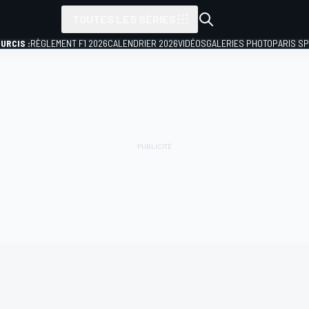
TOUTES LES SÉRIES
URCIS :
RÈGLEMENT F1 2026
CALENDRIER 2026
VIDÉOS
GALERIES PHOTO
PARIS S