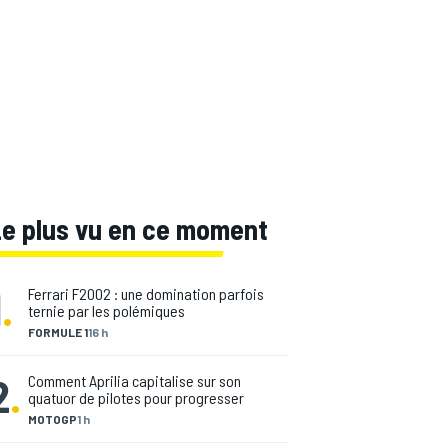
Le plus vu en ce moment
1
.
Ferrari F2002 : une domination parfois
ternie par les polémiques
FORMULE 1
16 h
2
.
Comment Aprilia capitalise sur son
quatuor de pilotes pour progresser
MOTOGP
1 h