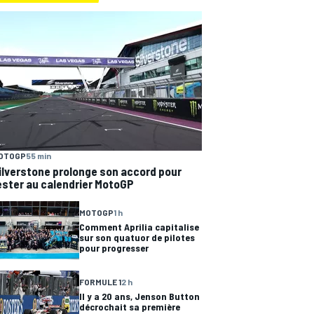
OTOGP
55 min
ilverstone prolonge son accord pour
ester au calendrier MotoGP
MOTOGP
1 h
Comment Aprilia capitalise
sur son quatuor de pilotes
pour progresser
FORMULE 1
2 h
Il y a 20 ans, Jenson Button
décrochait sa première