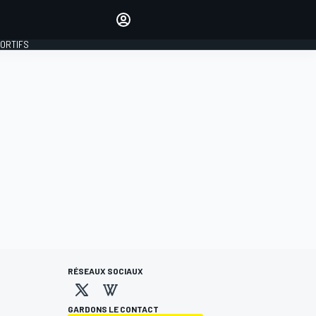
préférés
Donnez votre avis en
commentant les articles
PORTIFS
SE CONNECTER
ÉDITION
FRANCE
RÉSEAUX SOCIAUX
GARDONS LE CONTACT