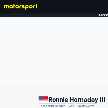
RACCO
FORMULE 1
Ronnie Hornaday III
DATE DE NAISSANCE
ÂGE
NATIONALITÉ