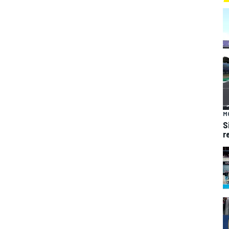
M
S
r