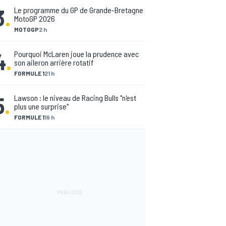
3
.
Le programme du GP de Grande-Bretagne
MotoGP 2026
MOTOGP
2 h
4
.
Pourquoi McLaren joue la prudence avec
son aileron arrière rotatif
FORMULE 1
21 h
5
.
Lawson : le niveau de Racing Bulls "n'est
plus une surprise"
FORMULE 1
19 h