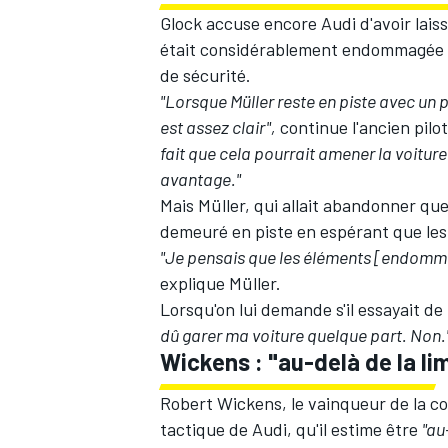
Glock accuse encore Audi d'avoir laissé
était considérablement endommagée apr
de sécurité.
"Lorsque Müller reste en piste avec un p
AUTRES CHAMPIONNATS
est assez clair",
continue l'ancien pilo
fait que cela pourrait amener la voiture
avantage."
Mais Müller, qui allait abandonner que
demeuré en piste en espérant que le
"Je pensais que les éléments [endommagé
explique Müller.
Lorsqu'on lui demande s'il essayait de f
dû garer ma voiture quelque part. Non.
Wickens : "au-delà de la li
Robert Wickens, le vainqueur de la co
tactique de Audi, qu'il estime être
"au