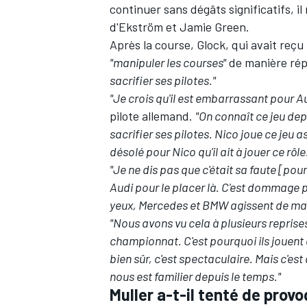
continuer sans dégâts significatifs, i
d'Ekström et Jamie Green.
Après la course, Glock, qui avait reç
"manipuler les courses"
de manière répé
sacrifier ses pilotes."
"Je crois qu'il est embarrassant pour 
pilote allemand.
"On connaît ce jeu de
sacrifier ses pilotes. Nico joue ce jeu as
désolé pour Nico qu'il ait à jouer ce rôle
"Je ne dis pas que c'était sa faute [pou
Audi pour le placer là. C'est dommage po
yeux, Mercedes et BMW agissent de mani
"Nous avons vu cela à plusieurs reprises
championnat. C'est pourquoi ils jouent 
bien sûr, c'est spectaculaire. Mais c'es
nous est familier depuis le temps."
Muller a-t-il tenté de prov