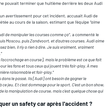
l ne pouvait terminer que huitième derrière les deux Audi
u un avertissement pour cet incident, accusait Audi de
tée au cours de la saison, estimant que l'équipe
"aime
Audi de manipuler les courses comme ça",
a commenté le
puis Moscou, puis Zandvoort, et d'autres courses. Audi aime
sez bien, il n'y a rien à dire. Je suis vraiment, vraiment
."
r l'accrochage en course], mais le problème est ce que fait
ur les fans et tous ceux qui jouent très fair-play. À mes
ère raisonnable et fair-play."
 dans le passé. Ils [Audi] ont besoin de gagner le
à ce jeu. Et c'est dommage pour le sport. C'est un bon show,
t de la manipulation de course, mais c'est quelque chose qui
oquer un safety car après l'accident ?