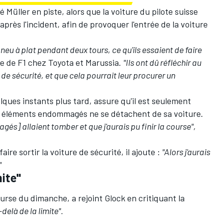
 Müller en piste, alors que la voiture du pilote suisse
ès l'incident, afin de provoquer l'entrée de la voiture
neu à plat pendant deux tours, ce qu'ils essaient de faire
te de F1 chez Toyota et Marussia.
"Ils ont dû réfléchir au
 de sécurité, et que cela pourrait leur procurer un
lques instants plus tard, assure qu'il est seulement
s éléments endommagés ne se détachent de sa voiture.
s] allaient tomber et que j'aurais pu finir la course",
aire sortir la voiture de sécurité, il ajoute :
"Alors j'aurais
"
mite"
urse du dimanche, a rejoint Glock en critiquant la
-delà de la limite".