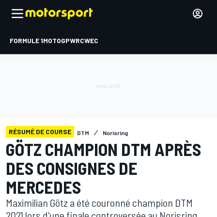
FORMULE 1
MOTOGP
WRC
WEC
RÉSUMÉ DE COURSE
DTM
Norisring
GÖTZ CHAMPION DTM APRÈS
DES CONSIGNES DE
MERCEDES
Maximilian Götz a été couronné champion DTM
2021 lors d'une finale controversée au Norisring,