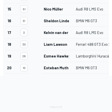
15
Nico Müller
Audi R8 LMS Evo
51
16
Sheldon Linde
BMW M6 GT3
31
17
Kelvin van der Linde
Audi R8 LMS Evo
3
18
Liam Lawson
Ferrari 488 GT3 Evo 2
30
19
Esmee Hawkey
Lamborghini Huracán
26
20
Esteban Muth
BMW M6 GT3
10