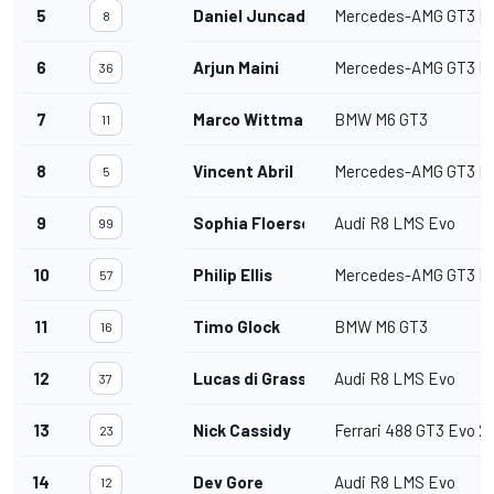
5
Daniel Juncadella
Mercedes-AMG GT3 E
8
6
Arjun Maini
Mercedes-AMG GT3 E
36
7
Marco Wittmann
BMW M6 GT3
11
8
Vincent Abril
Mercedes-AMG GT3 E
5
9
Sophia Floersch
Audi R8 LMS Evo
99
10
Philip Ellis
Mercedes-AMG GT3 E
57
11
Timo Glock
BMW M6 GT3
16
12
Lucas di Grassi
Audi R8 LMS Evo
37
13
Nick Cassidy
Ferrari 488 GT3 Evo 2
23
14
Dev Gore
Audi R8 LMS Evo
12