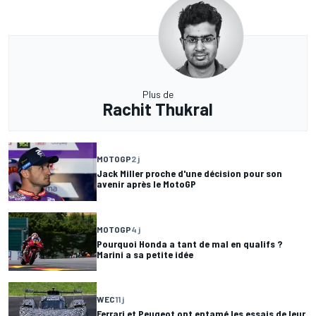
Plus de
Rachit Thukral
MOTOGP
2 j
Jack Miller proche d'une décision pour son
avenir après le MotoGP
MOTOGP
4 j
Pourquoi Honda a tant de mal en qualifs ?
Marini a sa petite idée
WEC
11 j
Ferrari et Peugeot ont entamé les essais de leur