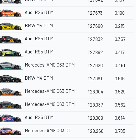
Audi RS5 DTM
1'27.673
0.198
BMW M4 DTM
1'27.690
0.215
Audi RS5 DTM
1'27.832
0.357
Audi RS5 DTM
1'27.892
0.417
Mercedes-AMG C63 DTM
1'27.926
0.451
BMW M4 DTM
1'27.991
0.516
Mercedes-AMG C63 DTM
1'28.004
0.529
Mercedes-AMG C63 DTM
1'28.037
0.562
Audi RS5 DTM
1'28.089
0.614
Mercedes-AMG C63 DT
1'28.260
0.785