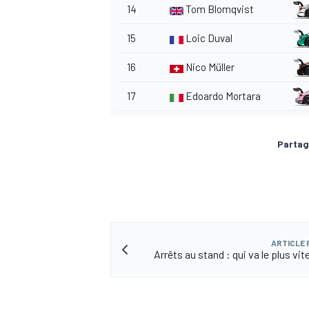
14
Tom Blomqvist
15
Loic Duval
16
Nico Müller
17
Edoardo Mortara
Partag
ARTICLE
Arrêts au stand : qui va le plus vit