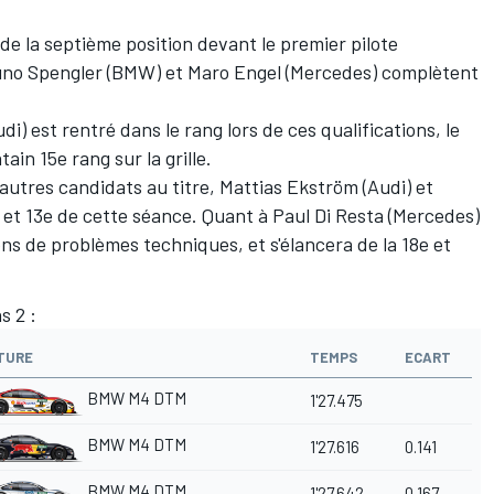
 de la septième position devant le premier pilote
runo Spengler (BMW) et Maro Engel (Mercedes) complètent
i) est rentré dans le rang lors de ces qualifications, le
ain 15e rang sur la grille.
autres candidats au titre, Mattias Ekström (Audi) et
et 13e de cette séance. Quant à Paul Di Resta (Mercedes)
sons de problèmes techniques, et s'élancera de la 18e et
s 2 :
TURE
TEMPS
ECART
BMW M4 DTM
1'27.475
BMW M4 DTM
1'27.616
0.141
BMW M4 DTM
1'27.642
0.167