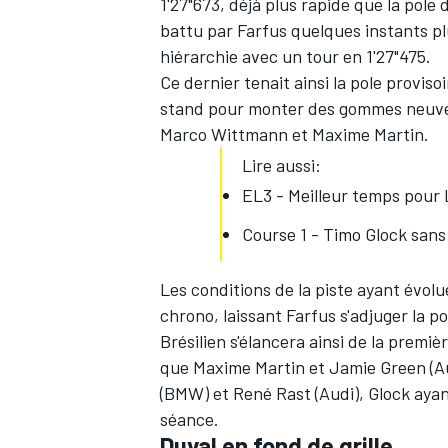
1'27"673, déjà plus rapide que la pole d
battu par Farfus quelques instants pl
hiérarchie avec un tour en 1'27"475.
Ce dernier tenait ainsi la pole provis
stand pour monter des gommes neuves
Marco Wittmann et Maxime Martin.
Lire aussi:
EL3 - Meilleur temps pour 
Course 1 - Timo Glock sans
Les conditions de la piste ayant évolu
chrono, laissant Farfus s'adjuger la p
Brésilien s'élancera ainsi de la premi
que Maxime Martin et Jamie Green (Au
(BMW) et René Rast (Audi), Glock aya
séance.
Duval en fond de grille