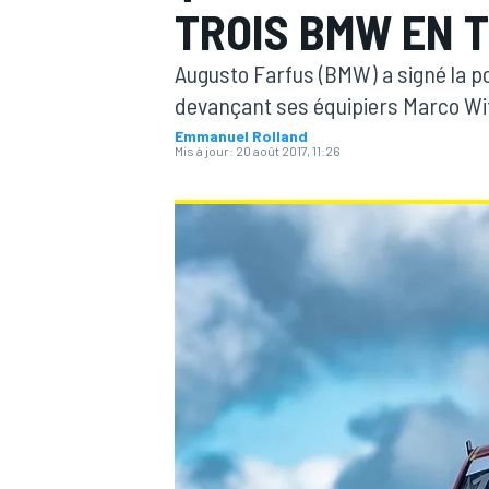
TROIS BMW EN 
Augusto Farfus (BMW) a signé la pol
devançant ses équipiers Marco Wi
Emmanuel Rolland
Mis à jour:
20 août 2017, 11:26
MOTOGP