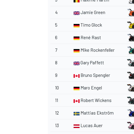
4
Jamie Green
5
Timo Glock
AUTRES CHAMPIONNATS
6
René Rast
7
Mike Rockenfeller
8
Gary Paffett
9
Bruno Spengler
10
Maro Engel
11
Robert Wickens
12
Mattias Ekström
13
Lucas Auer