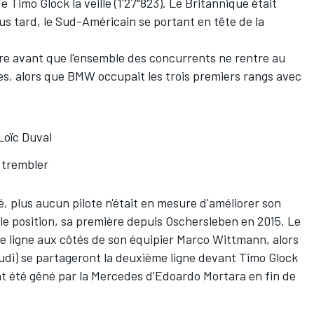
e Timo Glock la veille (1'27"823). Le Britannique était
us tard, le Sud-Américain se portant en tête de la
oire avant que l'ensemble des concurrents ne rentre au
, alors que BMW occupait les trois premiers rangs avec
Loïc Duval
 trembler
é, plus aucun pilote n'était en mesure d'améliorer son
ole position, sa première depuis Oschersleben en 2015. Le
ère ligne aux côtés de son équipier Marco Wittmann, alors
di) se partageront la deuxième ligne devant Timo Glock
nt été gêné par la Mercedes d'Edoardo Mortara en fin de