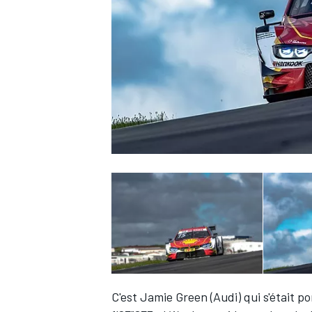
WRC
WEC
C'est Jamie Green (Audi) qui s'était p