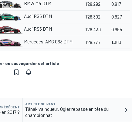
BMW M4 DTM
1'28.292
0.817
Audi RS5 DTM
1'28.302
0.827
Audi RS5 DTM
1'28.439
0.964
Mercedes-AMG C63 DTM
1'28.775
1.300
er ou sauvegarder cet article
ARTICLE SUIVANT
 PRÉCÉDENT
Tänak vainqueur, Ogier repasse en tête du
e en 2017 ?
championnat