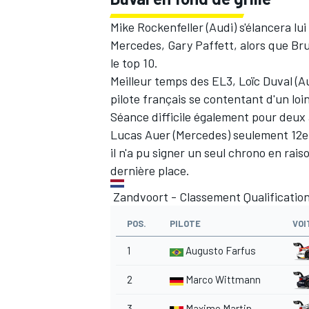
Mike Rockenfeller (Audi) s'élancera lui
Mercedes, Gary Paffett, alors que B
le top 10.
Meilleur temps des EL3, Loïc Duval (Aud
pilote français se contentant d'un loint
Séance difficile également pour deux 
Lucas Auer (Mercedes) seulement 12e 
il n'a pu signer un seul chrono en rai
dernière place.
Zandvoort - Classement Qualification
POS.
PILOTE
VOI
1
Augusto Farfus
2
Marco Wittmann
3
Maxime Martin