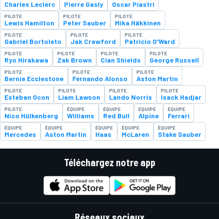
Charles Leclerc
Pierre Gasly
Oscar Piastri
PILOTE
PILOTE
PILOTE
Lewis Hamilton
Peter Sauber
Mika Häkkinen
PILOTE
PILOTE
PILOTE
Gabriel Bortoleto
Jak Crawford
Patricio O'Ward
PILOTE
PILOTE
PILOTE
PILOTE
Ryo Hirakawa
Zak Brown
Cian Shields
George Russell
PILOTE
PILOTE
PILOTE
Bernie Ecclestone
Fernando Alonso
Aston Martin
PILOTE
PILOTE
PILOTE
PILOTE
Esteban Ocon
Liam Lawson
Lando Norris
Isack Hadjar
PILOTE
ÉQUIPE
ÉQUIPE
ÉQUIPE
ÉQUIPE
Nico Hülkenberg
Williams
Red Bull
Alpine
Ferrari
ÉQUIPE
ÉQUIPE
ÉQUIPE
ÉQUIPE
ÉQUIPE
Mercedes
Aston Martin
Haas
McLaren
Stake Sauber
Téléchargez notre app
Réseaux sociaux