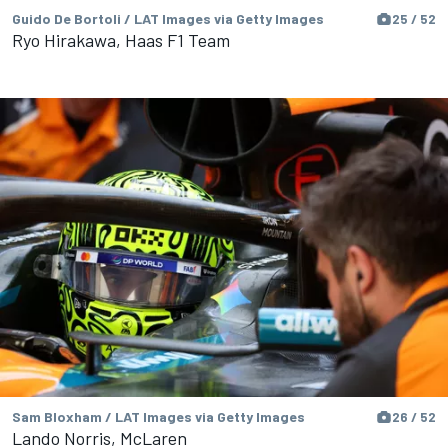
Guido De Bortoli / LAT Images via Getty Images
25 / 52
Ryo Hirakawa, Haas F1 Team
Sam Bloxham / LAT Images via Getty Images
26 / 52
Lando Norris, McLaren