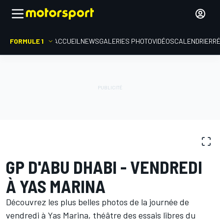
FORMULE 1
ACCUEIL
NEWS
GALERIES PHOTO
VIDÉOS
CALENDRIER
R
GALERIES PHOTO
Formule 1
GP d'Abu Dhabi
GP D'ABU DHABI - VENDREDI
À YAS MARINA
Découvrez les plus belles photos de la journée de
vendredi à Yas Marina, théâtre des essais libres du