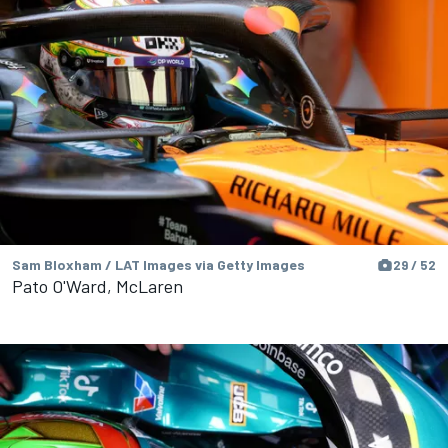
Sam Bloxham / LAT Images via Getty Images
29 / 52
Pato O'Ward, McLaren