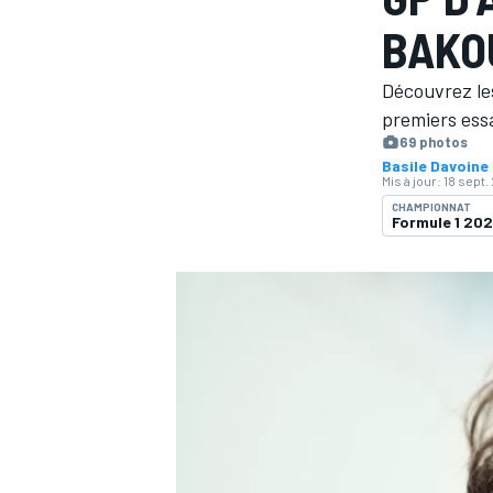
BAKO
Découvrez les
premiers essa
69 photos
Basile Davoine
MOTOGP
Mis à jour:
18 sept.
CHAMPIONNAT
Formule 1 20