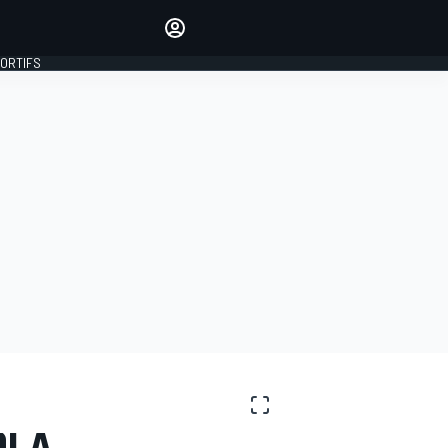
préférés
Donnez votre avis en
commentant les articles
PORTIFS
SE CONNECTER
ÉDITION
FRANCE
I À