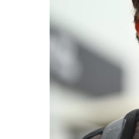
WRC
WEC