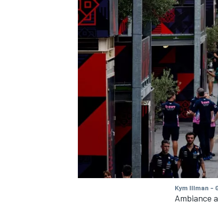
Kym Illman - 
Ambiance a