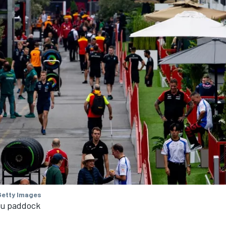
Getty Images
u paddock