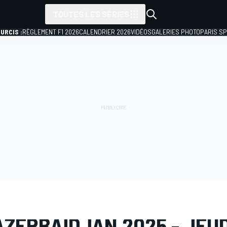
TOUTES LES SÉRIES
URCIS :
RÈGLEMENT F1 2026
CALENDRIER 2026
VIDÉOS
GALERIES PHOTO
PARIS S
PHOTO
Formule 1
GP d'Azerbaïdjan
AZERBAÏDJAN 2025 - JEUD