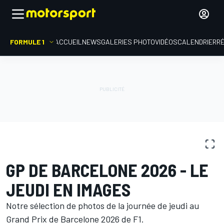
FORMULE 1
ACCUEIL
NEWS
GALERIES PHOTO
VIDÉOS
CALENDRIER
R
GALERIES PHOTO
Formule 1
GP de Barcelone-Catalogne
GP DE BARCELONE 2026 - LE
JEUDI EN IMAGES
Notre sélection de photos de la journée de jeudi au
Grand Prix de Barcelone 2026 de F1.