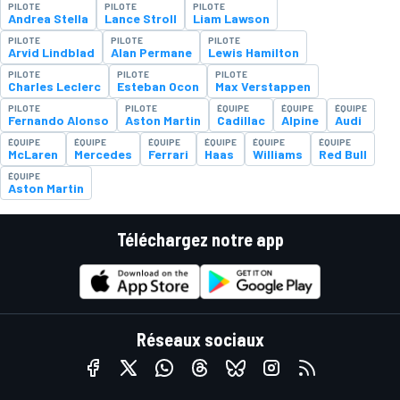
PILOTE
PILOTE
PILOTE
Andrea Stella
Lance Stroll
Liam Lawson
PILOTE
PILOTE
PILOTE
Arvid Lindblad
Alan Permane
Lewis Hamilton
PILOTE
PILOTE
PILOTE
Charles Leclerc
Esteban Ocon
Max Verstappen
PILOTE
PILOTE
ÉQUIPE
ÉQUIPE
ÉQUIPE
Fernando Alonso
Aston Martin
Cadillac
Alpine
Audi
ÉQUIPE
ÉQUIPE
ÉQUIPE
ÉQUIPE
ÉQUIPE
ÉQUIPE
McLaren
Mercedes
Ferrari
Haas
Williams
Red Bull
ÉQUIPE
Aston Martin
Téléchargez notre app
Réseaux sociaux