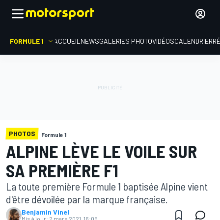
FORMULE 1
ACCUEIL
NEWS
GALERIES PHOTO
VIDÉOS
CALENDRIER
R
PHOTOS
Formule 1
ALPINE LÈVE LE VOILE SUR
SA PREMIÈRE F1
La toute première Formule 1 baptisée Alpine vient
d'être dévoilée par la marque française.
Benjamin Vinel
Mis à jour:
2 mars 2021, 16:05