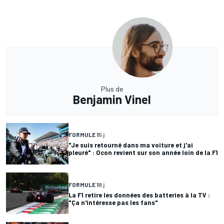
Plus de
Benjamin Vinel
FORMULE 1
5 j
"Je suis retourné dans ma voiture et j'ai
pleuré" : Ocon revient sur son année loin de la F1
FORMULE 1
8 j
La F1 retire les données des batteries à la TV :
"Ça n'intéresse pas les fans"