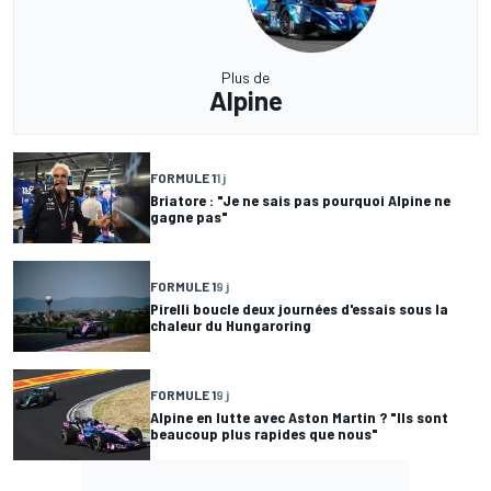
Plus de
Alpine
FORMULE 1
1 j
Briatore : "Je ne sais pas pourquoi Alpine ne
gagne pas"
FORMULE 1
9 j
Pirelli boucle deux journées d'essais sous la
chaleur du Hungaroring
FORMULE 1
9 j
Alpine en lutte avec Aston Martin ? "Ils sont
beaucoup plus rapides que nous"