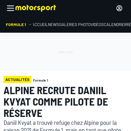
FORMULE 1
ACCUEIL
NEWS
GALERIES PHOTO
VIDÉOS
CALENDRIER
R
ACTUALITÉS
Formule 1
ALPINE RECRUTE DANIIL
KVYAT COMME PILOTE DE
RÉSERVE
Daniil Kvyat a trouvé refuge chez Alpine pour la
saison 2021 de Formule 1, mais en tant que pilote