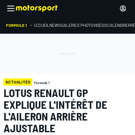
FORMULE 1
ACCUEIL
NEWS
GALERIES PHOTO
VIDÉOS
CALENDRIER
R
ACTUALITÉS
Formule 1
LOTUS RENAULT GP
EXPLIQUE L'INTÉRÊT DE
L'AILERON ARRIÈRE
AJUSTABLE