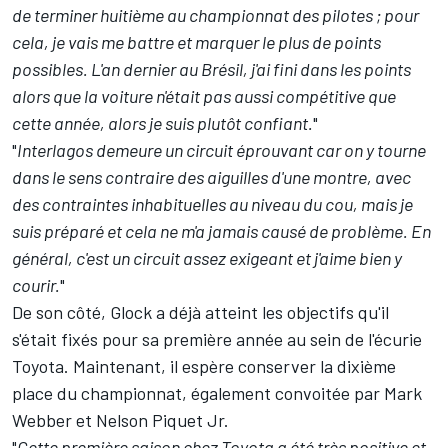
de terminer huitième au championnat des pilotes ; pour
cela, je vais me battre et marquer le plus de points
possibles. L'an dernier au Brésil, j'ai fini dans les points
alors que la voiture n'était pas aussi compétitive que
cette année, alors je suis plutôt confiant.
"
"
Interlagos demeure un circuit éprouvant car on y tourne
dans le sens contraire des aiguilles d'une montre, avec
des contraintes inhabituelles au niveau du cou, mais je
suis préparé et cela ne m'a jamais causé de problème. En
général, c'est un circuit assez exigeant et j'aime bien y
courir.
"
De son côté, Glock a déjà atteint les objectifs qu'il
s'était fixés pour sa première année au sein de l'écurie
Toyota. Maintenant, il espère conserver la dixième
place du championnat, également convoitée par Mark
Webber et Nelson Piquet Jr.
"
Cette première saison chez Toyota a été très positive et