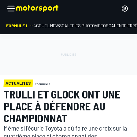
FORMULE 1
ACCUEIL
NEWS
GALERIES PHOTO
VIDÉOS
CALENDRIER
R
ACTUALITÉS
Formule 1
TRULLI ET GLOCK ONT UNE
PLACE À DÉFENDRE AU
CHAMPIONNAT
Même si l'écurie Toyota a dû faire une croix sur la
quatrième place di championnat des