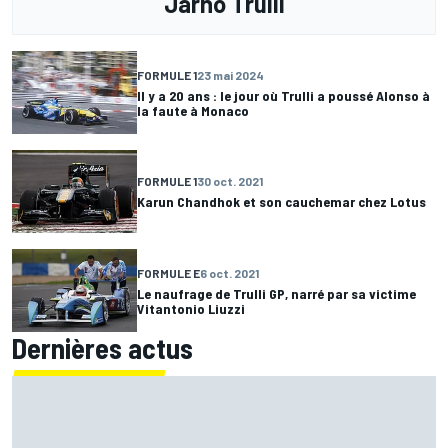
Jarno Trulli
FORMULE 1
23 mai 2024
Il y a 20 ans : le jour où Trulli a poussé Alonso à
la faute à Monaco
FORMULE 1
30 oct. 2021
Karun Chandhok et son cauchemar chez Lotus
FORMULE E
6 oct. 2021
Le naufrage de Trulli GP, narré par sa victime
Vitantonio Liuzzi
Dernières actus