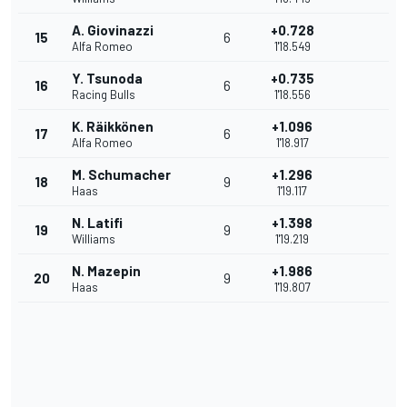
A. Giovinazzi
+0.728
15
6
Alfa Romeo
1'18.549
Y. Tsunoda
+0.735
16
6
Racing Bulls
1'18.556
K. Räikkönen
+1.096
17
6
Alfa Romeo
1'18.917
M. Schumacher
+1.296
18
9
Haas
1'19.117
N. Latifi
+1.398
19
9
Williams
1'19.219
N. Mazepin
+1.986
20
9
Haas
1'19.807