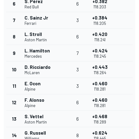
S. Pérez
+0.382
6
6
Red Bull
1'18.203
C. Sainz Jr
+0.384
7
3
Ferrari
1'18.205
L. Stroll
+0.420
8
6
Aston Martin
1'18.241
L. Hamilton
+0.424
9
7
Mercedes
1'18.245
D. Ricciardo
+0.443
10
3
McLaren
1'18.264
E. Ocon
+0.460
11
3
Alpine
1'18.281
F. Alonso
+0.460
12
6
Alpine
1'18.281
S. Vettel
+0.468
13
6
Aston Martin
1'18.289
G. Russell
+0.624
14
8
Williams
1'18.445