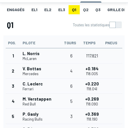
ENGAGÉS
EL1
EL2
EL3
Q1
Q2
Q3
GRILLE DE
Q1
Toutes les statistiques
POS.
PILOTE
TOURS
TEMPS
PNEUS
L. Norris
1
6
1'17.821
McLaren
V. Bottas
+0.184
2
4
Mercedes
1'18.005
C. Leclerc
+0.220
3
6
Ferrari
1'18.041
M. Verstappen
+0.269
4
5
Red Bull
1'18.090
P. Gasly
+0.369
5
3
Racing Bulls
1'18.190