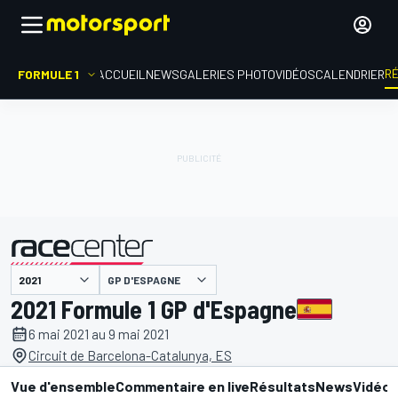
R
FORMULE 1
ACCUEIL
NEWS
GALERIES PHOTO
VIDÉOS
CALENDRIER
GP D'ESPAGNE
présenté par
2021 Formule 1 GP d'Espagne
6 mai 2021 au 9 mai 2021
Circuit de Barcelona-Catalunya, ES
Vue d'ensemble
Commentaire en live
Résultats
News
Vidéo