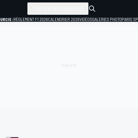
TOUTES LES SÉRIES
URCIS :
RÈGLEMENT F1 2026
CALENDRIER 2026
VIDÉOS
GALERIES PHOTO
PARIS S