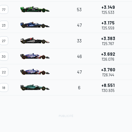
+3.149
53
77
1'25.533
+3.175
47
23
1'25.559
+3.383
33
27
1'25.767
+3.692
46
30
1'26.076
+3.760
47
22
1'26.144
+8.551
6
18
1'30.935