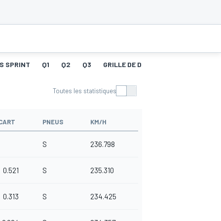
S SPRINT
Q1
Q2
Q3
GRILLE DE DÉPART
COURSE
ME
Toutes les statistiques
CART
PNEUS
KM/H
S
236.798
0.521
S
235.310
0.313
S
234.425