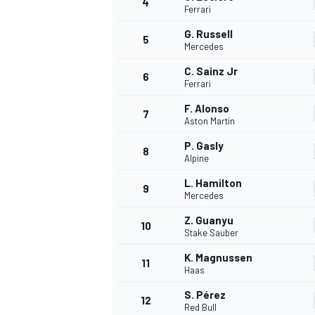
4
Ferrari
G. Russell
5
WRC
Mercedes
C. Sainz Jr
6
Ferrari
F. Alonso
7
Aston Martin
P. Gasly
8
Alpine
L. Hamilton
9
Mercedes
Z. Guanyu
10
Stake Sauber
WEC
K. Magnussen
11
Haas
S. Pérez
12
Red Bull