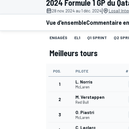
2024 Formule 1 GP du Qat
|
28 nov. 2024 au 1 déc. 2024
Losail Inte
Vue d'ensemble
Commentaire en 
ENGAGÉS
EL1
Q1 SPRINT
Q2 SPR
MOTOGP
Meilleurs tours
POS.
PILOTE
#
L. Norris
1
McLaren
M. Verstappen
2
Red Bull
O. Piastri
3
McLaren
C. Leclerc