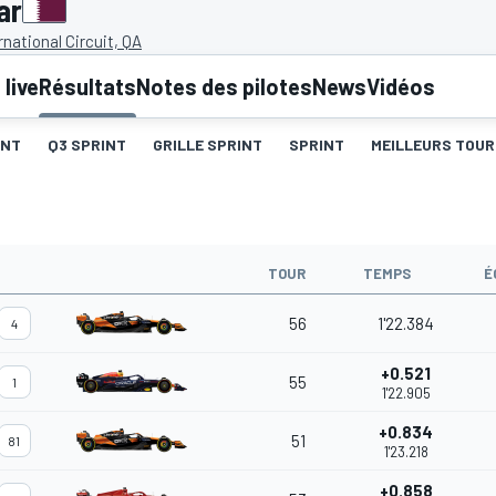
ar
rnational Circuit, QA
live
Résultats
Notes des pilotes
News
Vidéos
INT
Q3 SPRINT
GRILLE SPRINT
SPRINT
MEILLEURS TOUR
TOUR
TEMPS
É
56
1'22.384
4
+0.521
55
1
1'22.905
+0.834
51
81
1'23.218
+0.858