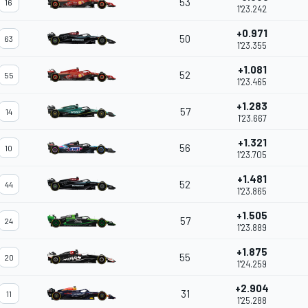
53
16
1'23.242
+0.971
50
63
1'23.355
+1.081
52
55
1'23.465
+1.283
57
14
1'23.667
+1.321
56
10
1'23.705
+1.481
52
44
1'23.865
+1.505
57
24
1'23.889
+1.875
55
20
1'24.259
+2.904
31
11
1'25.288