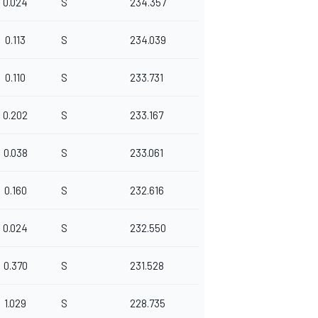
0.024
S
234.357
0.113
S
234.039
0.110
S
233.731
0.202
S
233.167
0.038
S
233.061
0.160
S
232.616
0.024
S
232.550
0.370
S
231.528
1.029
S
228.735