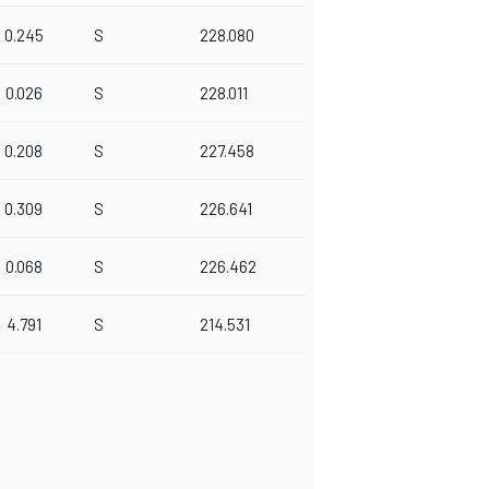
0.245
S
228.080
0.026
S
228.011
0.208
S
227.458
0.309
S
226.641
0.068
S
226.462
4.791
S
214.531