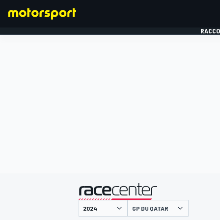
RACCO
FORMULE 1
présenté par
GP DU QATAR