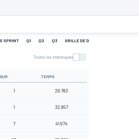
S SPRINT
Q1
Q2
Q3
GRILLE DE DÉPART
COURSE
ME
Toutes les statistiques
OUR
TEMPS
1
29.783
1
32.957
7
41.674