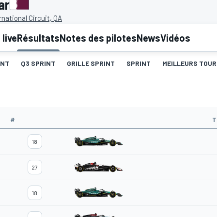
ar
rnational Circuit, QA
live
Résultats
Notes des pilotes
News
Vidéos
INT
Q3 SPRINT
GRILLE SPRINT
SPRINT
MEILLEURS TOUR
#
T
18
27
18