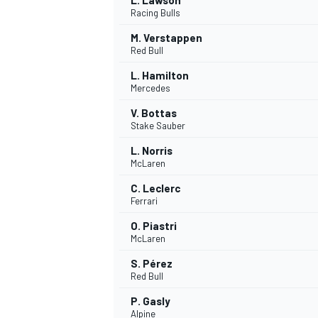
L. Lawson
Racing Bulls
M. Verstappen
Red Bull
L. Hamilton
Mercedes
V. Bottas
Stake Sauber
L. Norris
McLaren
C. Leclerc
Ferrari
O. Piastri
McLaren
S. Pérez
Red Bull
P. Gasly
Alpine