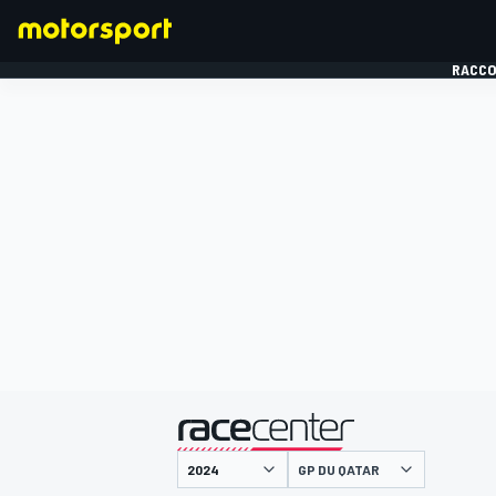
RACCO
FORMULE 1
présenté par
GP DU QATAR