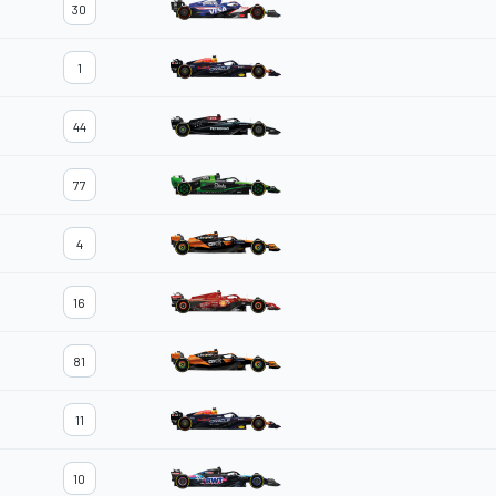
30
1
44
77
4
16
81
11
10