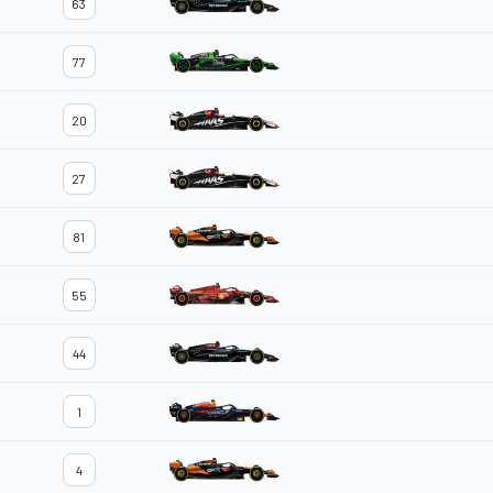
63
77
20
27
81
55
44
1
4