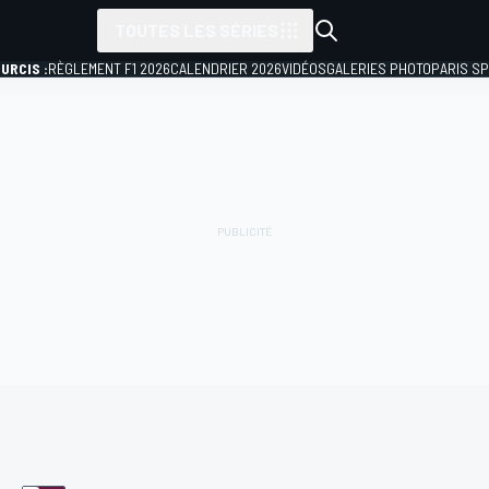
TOUTES LES SÉRIES
URCIS :
RÈGLEMENT F1 2026
CALENDRIER 2026
VIDÉOS
GALERIES PHOTO
PARIS S