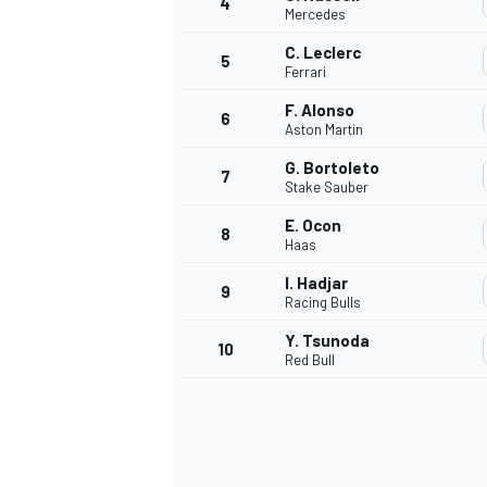
4
Mercedes
C. Leclerc
5
WRC
Ferrari
F. Alonso
6
Aston Martin
G. Bortoleto
7
Stake Sauber
E. Ocon
8
Haas
I. Hadjar
9
Racing Bulls
Y. Tsunoda
10
Red Bull
WEC