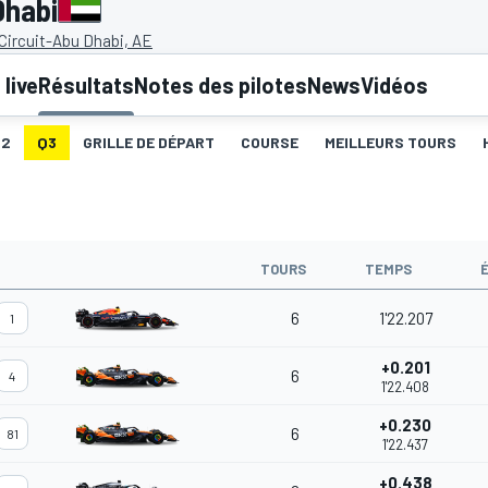
Dhabi
Circuit-Abu Dhabi, AE
live
Résultats
Notes des pilotes
News
Vidéos
Q2
Q3
GRILLE DE DÉPART
COURSE
MEILLEURS TOURS
TOURS
TEMPS
6
1'22.207
1
+0.201
6
4
1'22.408
+0.230
6
81
1'22.437
+0.438