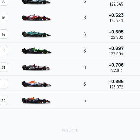
6
63
1'22.645
+0.523
6
16
1'22.730
+0.695
6
14
1'22.902
+0.697
6
5
1'22.904
+0.706
6
31
1'22.913
+0.865
6
6
1'23.072
5
22