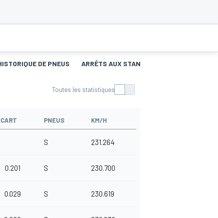
HISTORIQUE DE PNEUS
ARRÊTS AUX STANDS
Toutes les statistiques
ÉCART
PNEUS
KM/H
S
231.264
0.201
S
230.700
0.029
S
230.619