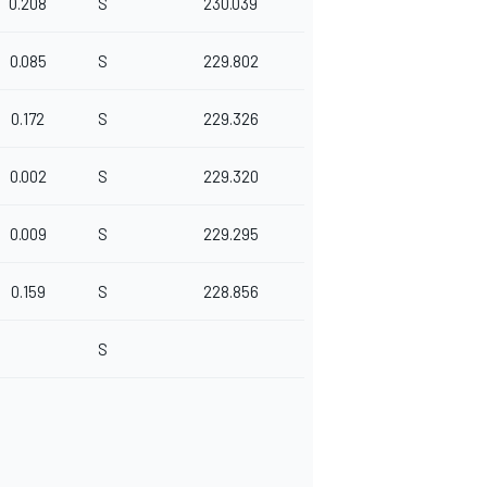
0.208
S
230.039
0.085
S
229.802
0.172
S
229.326
0.002
S
229.320
0.009
S
229.295
0.159
S
228.856
S