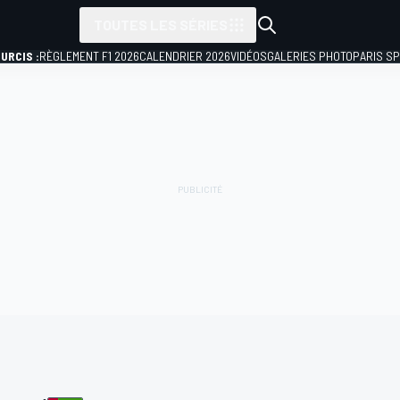
TOUTES LES SÉRIES
URCIS :
RÈGLEMENT F1 2026
CALENDRIER 2026
VIDÉOS
GALERIES PHOTO
PARIS S