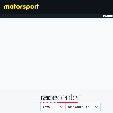
RACCO
FORMULE 1
présenté par
GP D'ABU DHABI