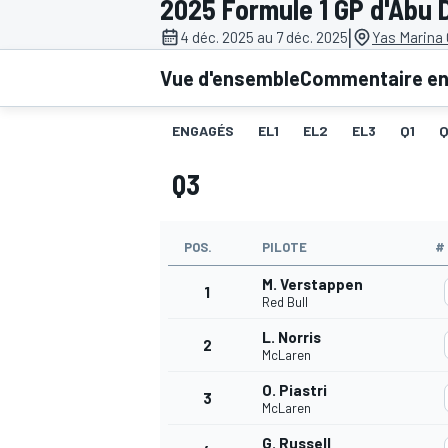
2025 Formule 1 GP d'Abu 
|
4 déc. 2025 au 7 déc. 2025
Yas Marina 
Vue d'ensemble
Commentaire en 
ENGAGÉS
EL1
EL2
EL3
Q1
MOTOGP
Q3
POS.
PILOTE
#
M. Verstappen
1
Red Bull
L. Norris
2
McLaren
O. Piastri
3
McLaren
G. Russell