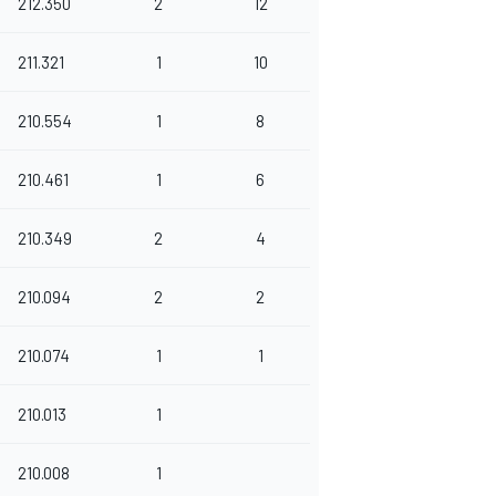
212.350
2
12
211.321
1
10
210.554
1
8
210.461
1
6
210.349
2
4
210.094
2
2
210.074
1
1
210.013
1
210.008
1