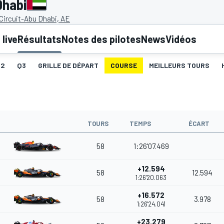
Dhabi
Circuit-Abu Dhabi, AE
live
Résultats
Notes des pilotes
News
Vidéos
Q2
Q3
GRILLE DE DÉPART
COURSE
MEILLEURS TOURS
TOURS
TEMPS
ÉCART
58
1:26'07.469
+12.594
58
12.594
1:26'20.063
+16.572
58
3.978
1:26'24.041
+23.279