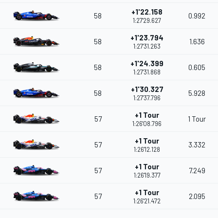
+1'22.158
58
0.992
1:27'29.627
+1'23.794
58
1.636
1:27'31.263
+1'24.399
58
0.605
1:27'31.868
+1'30.327
58
5.928
1:27'37.796
+1 Tour
57
1 Tour
1:26'08.796
+1 Tour
57
3.332
1:26'12.128
+1 Tour
57
7.249
1:26'19.377
+1 Tour
57
2.095
1:26'21.472