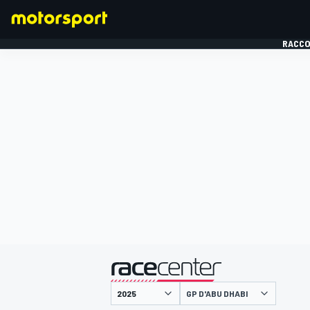
RACCO
FORMULE 1
présenté par
GP D'ABU DHABI