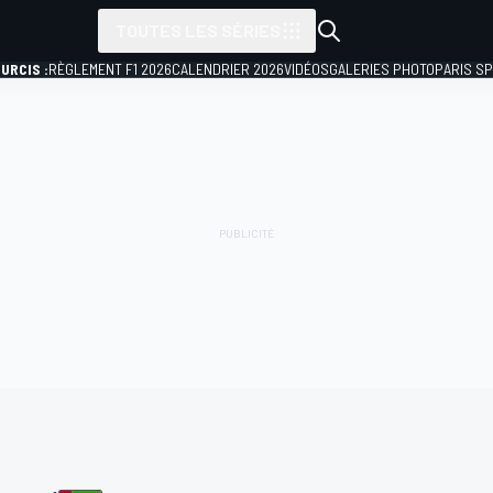
TOUTES LES SÉRIES
URCIS :
RÈGLEMENT F1 2026
CALENDRIER 2026
VIDÉOS
GALERIES PHOTO
PARIS S