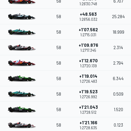
58
6.707
1:26'30.748
+48.563
58
25.284
1:26'56.032
+1'07.562
58
18.999
1:27'15.031
+1'09.876
58
2.314
1:27'17.345
+1'12.670
58
2.794
1:27'20.139
+1'19.014
58
6.344
1:27'26.483
+1'19.523
58
0.509
1:27'26.992
+1'21.043
58
1.520
1:27'28.512
+1'21.166
58
0.123
1:27'28.635