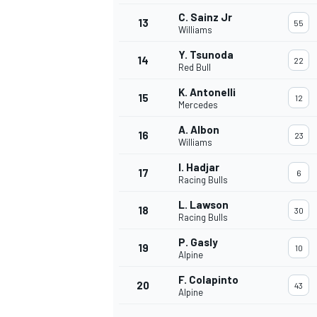
C. Sainz Jr
13
55
Williams
Y. Tsunoda
14
22
Red Bull
K. Antonelli
15
12
Mercedes
A. Albon
16
23
Williams
I. Hadjar
17
6
Racing Bulls
L. Lawson
18
30
Racing Bulls
P. Gasly
19
10
Alpine
F. Colapinto
20
43
Alpine