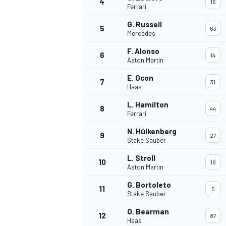
4
16
Ferrari
G. Russell
5
63
WRC
Mercedes
F. Alonso
6
14
Aston Martin
E. Ocon
7
31
Haas
L. Hamilton
8
44
Ferrari
N. Hülkenberg
9
27
Stake Sauber
L. Stroll
10
18
Aston Martin
WEC
G. Bortoleto
11
5
Stake Sauber
O. Bearman
12
87
Haas