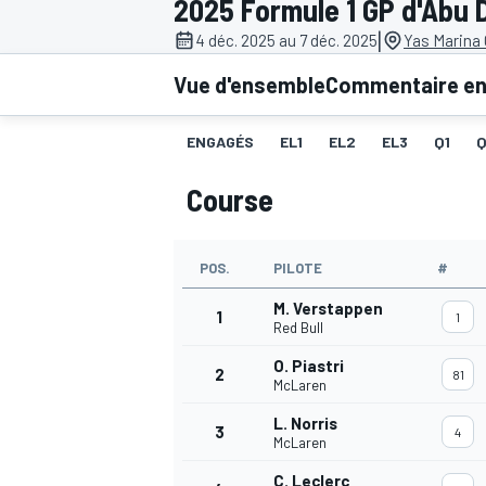
2025 Formule 1 GP d'Abu 
|
4 déc. 2025 au 7 déc. 2025
Yas Marina 
Vue d'ensemble
Commentaire en 
ENGAGÉS
EL1
EL2
EL3
Q1
MOTOGP
Course
POS.
PILOTE
#
M. Verstappen
1
1
Red Bull
O. Piastri
2
81
McLaren
L. Norris
3
4
McLaren
C. Leclerc