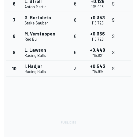
L. Stroll
+0.126
6
6
S
Aston Martin
1'15.498
G. Bortoleto
+0.353
7
6
S
Stake Sauber
1'15.725
M. Verstappen
+0.356
8
6
S
Red Bull
1'15.728
L. Lawson
+0.449
9
6
S
Racing Bulls
1'15.821
I. Hadjar
+0.543
10
3
S
Racing Bulls
1'15.915