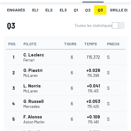
ENGAGÉS
EL1
EL2
EL3
Q1
Q2
Q3
GRILLE DE
Q3
Toutes les statistiques
POS.
PILOTE
TOURS
TEMPS
PNEUS
C. Leclerc
1
6
1'15.372
S
Ferrari
O. Piastri
+0.026
2
6
S
McLaren
1'15.398
L. Norris
+0.041
3
6
S
McLaren
1'15.413
G. Russell
+0.053
4
6
S
Mercedes
1'15.425
F. Alonso
+0.109
5
6
S
Aston Martin
1'15.481