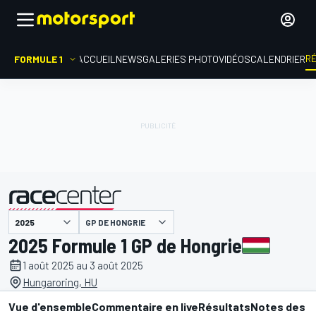
R
FORMULE 1
ACCUEIL
NEWS
GALERIES PHOTO
VIDÉOS
CALENDRIER
GP DE HONGRIE
présenté par
2025 Formule 1 GP de Hongrie
1 août 2025 au 3 août 2025
Hungaroring, HU
Vue d'ensemble
Commentaire en live
Résultats
Notes des p