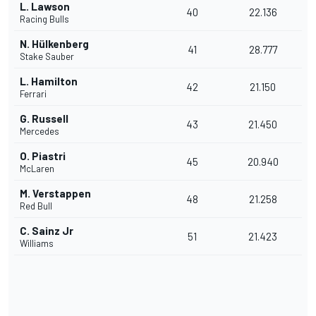
L. Lawson
40
22.136
Racing Bulls
N. Hülkenberg
41
28.777
Stake Sauber
L. Hamilton
42
21.150
Ferrari
G. Russell
43
21.450
Mercedes
O. Piastri
45
20.940
McLaren
M. Verstappen
48
21.258
Red Bull
C. Sainz Jr
51
21.423
Williams