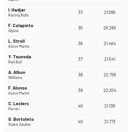
I. Hadjar
33
21.096
Racing Bulls
F. Colapinto
35
26.280
Alpine
L. Stroll
36
21.464
Aston Martin
Y. Tsunoda
37
21.541
Red Bull
A. Albon
38
22.726
Williams
F. Alonso
39
22.204
Aston Martin
C. Leclerc
40
21.136
Ferrari
G. Bortoleto
40
21.773
Stake Sauber