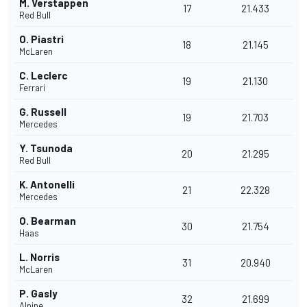
M. Verstappen
17
21.433
Red Bull
O. Piastri
18
21.145
McLaren
C. Leclerc
19
21.130
Ferrari
G. Russell
19
21.703
Mercedes
Y. Tsunoda
20
21.295
Red Bull
K. Antonelli
21
22.328
Mercedes
O. Bearman
30
21.754
Haas
L. Norris
31
20.940
McLaren
P. Gasly
32
21.699
Alpine