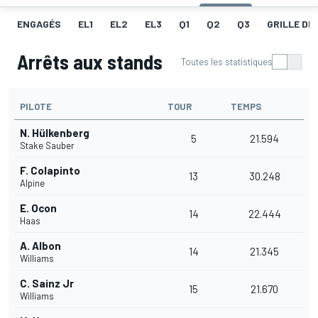
ENGAGÉS
EL1
EL2
EL3
Q1
Q2
Q3
GRILLE DE
Arrêts aux stands
Toutes les statistiques
PILOTE
TOUR
TEMPS
N. Hülkenberg
5
21.594
Stake Sauber
F. Colapinto
13
30.248
Alpine
E. Ocon
14
22.444
Haas
A. Albon
14
21.345
Williams
C. Sainz Jr
15
21.670
Williams