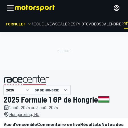
R
FORMULE 1
ACCUEIL
NEWS
GALERIES PHOTO
VIDÉOS
CALENDRIER
GP DE HONGRIE
présenté par
2025 Formule 1 GP de Hongrie
1 août 2025 au 3 août 2025
Hungaroring, HU
Vue d'ensemble
Commentaire en live
Résultats
Notes des p