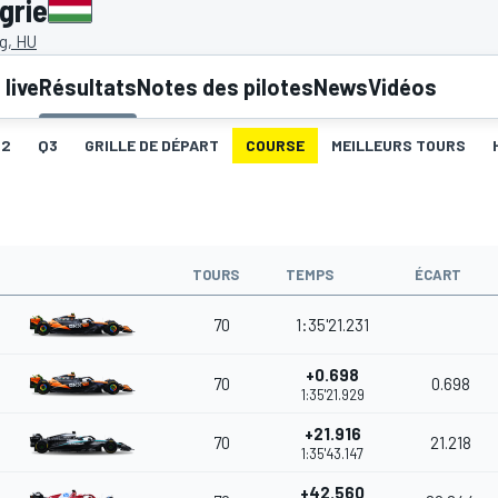
grie
g, HU
live
Résultats
Notes des pilotes
News
Vidéos
Q2
Q3
GRILLE DE DÉPART
COURSE
MEILLEURS TOURS
TOURS
TEMPS
ÉCART
70
1:35'21.231
+0.698
70
0.698
1:35'21.929
+21.916
70
21.218
1:35'43.147
+42.560