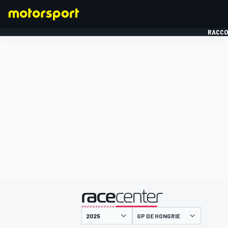
RACCO
FORMULE 1
présenté par
GP DE HONGRIE