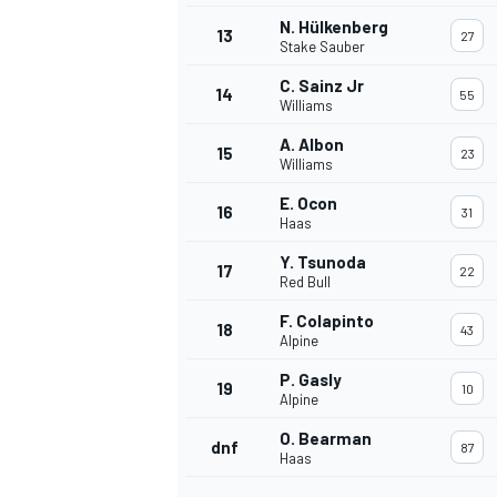
N. Hülkenberg
13
27
Stake Sauber
C. Sainz Jr
14
55
Williams
A. Albon
15
23
Williams
E. Ocon
16
31
Haas
Y. Tsunoda
17
22
Red Bull
F. Colapinto
18
43
Alpine
P. Gasly
19
10
Alpine
O. Bearman
dnf
87
Haas