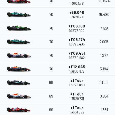
70
20.644
1:36'03.791
+59.040
70
16.480
1:36'20.271
+1'06.169
70
7.129
1:36'27.400
+1'08.174
70
2.005
1:36'29.405
+1'09.451
70
1.277
1:36'30.682
+1'12.645
70
3.194
1:36'33.876
+1 Tour
69
1 Tour
1:35'28.880
+1 Tour
69
0.851
1:35'29.731
+1 Tour
69
1.361
1:35'31.092