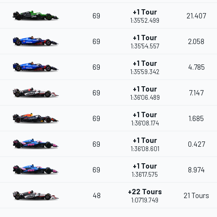
+1 Tour
69
21.407
1:35'52.499
+1 Tour
69
2.058
1:35'54.557
+1 Tour
69
4.785
1:35'59.342
+1 Tour
69
7.147
1:36'06.489
+1 Tour
69
1.685
1:36'08.174
+1 Tour
69
0.427
1:36'08.601
+1 Tour
69
8.974
1:36'17.575
+22 Tours
48
21 Tours
1:07'19.749