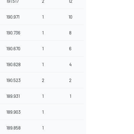
191.517
2
12
190.971
1
10
190.736
1
8
190.670
1
6
190.628
1
4
190.523
2
2
189.931
1
1
189.903
1
189.858
1