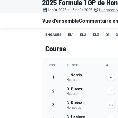
2025 Formule 1 GP de Hon
|
1 août 2025 au 3 août 2025
Hungarorin
Vue d'ensemble
Commentaire en 
ENGAGÉS
EL1
EL2
EL3
Q1
MOTOGP
Course
POS.
PILOTE
#
L. Norris
1
4
McLaren
O. Piastri
2
81
McLaren
G. Russell
3
63
Mercedes
C. Leclerc