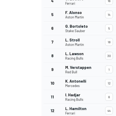
4
16
Ferrari
F. Alonso
5
14
WRC
Aston Martin
G. Bortoleto
6
5
Stake Sauber
L. Stroll
7
18
Aston Martin
L. Lawson
8
30
Racing Bulls
M. Verstappen
9
1
Red Bull
K. Antonelli
10
12
Mercedes
WEC
I. Hadjar
11
6
Racing Bulls
L. Hamilton
12
44
Ferrari