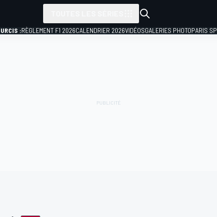
TOUTES LES SÉRIES
URCIS :
RÈGLEMENT F1 2026
CALENDRIER 2026
VIDÉOS
GALERIES PHOTO
PARIS S