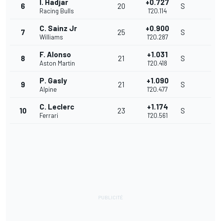
I. Hadjar
+0.727
6
20
S
Racing Bulls
1'20.114
C. Sainz Jr
+0.900
7
25
S
Williams
1'20.287
F. Alonso
+1.031
8
21
S
Aston Martin
1'20.418
P. Gasly
+1.090
9
21
S
Alpine
1'20.477
C. Leclerc
+1.174
10
23
S
Ferrari
1'20.561