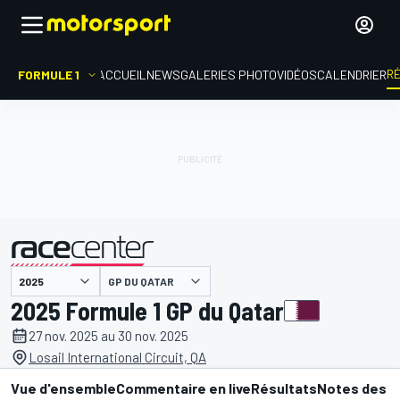
R
FORMULE 1
ACCUEIL
NEWS
GALERIES PHOTO
VIDÉOS
CALENDRIER
GP DU QATAR
présenté par
2025 Formule 1 GP du Qatar
27 nov. 2025 au 30 nov. 2025
Losail International Circuit, QA
Vue d'ensemble
Commentaire en live
Résultats
Notes des p