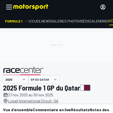
R
FORMULE 1
ACCUEIL
NEWS
GALERIES PHOTO
VIDÉOS
CALENDRIER
GP DU QATAR
présenté par
2025 Formule 1 GP du Qatar
27 nov. 2025 au 30 nov. 2025
Losail International Circuit, QA
Vue d'ensemble
Commentaire en live
Résultats
Notes des p