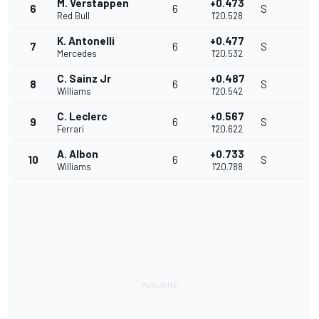
M. Verstappen
+0.473
6
6
S
Red Bull
1'20.528
K. Antonelli
+0.477
7
6
S
Mercedes
1'20.532
C. Sainz Jr
+0.487
8
6
S
Williams
1'20.542
C. Leclerc
+0.567
9
6
S
Ferrari
1'20.622
A. Albon
+0.733
10
6
S
Williams
1'20.788