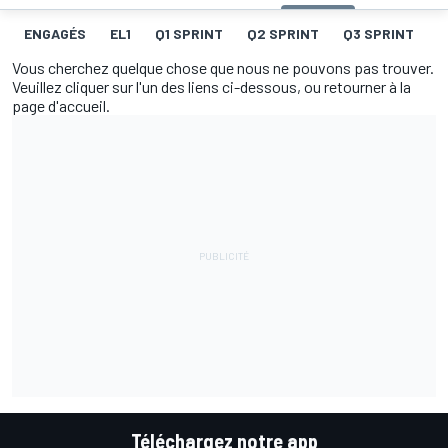
ENGAGÉS
EL1
Q1 SPRINT
Q2 SPRINT
Q3 SPRINT
G
Vous cherchez quelque chose que nous ne pouvons pas trouver.
Veuillez cliquer sur l'un des liens ci-dessous, ou retourner à la
page d'accueil.
Téléchargez notre app