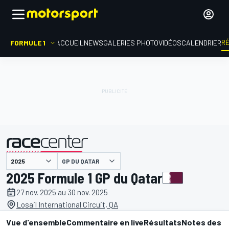
R
FORMULE 1
ACCUEIL
NEWS
GALERIES PHOTO
VIDÉOS
CALENDRIER
GP DU QATAR
présenté par
2025 Formule 1 GP du Qatar
27 nov. 2025 au 30 nov. 2025
Losail International Circuit, QA
Vue d'ensemble
Commentaire en live
Résultats
Notes des p