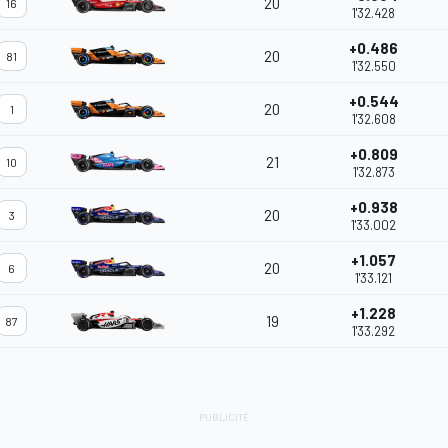
20
16
1'32.428
+0.486
20
81
1'32.550
+0.544
20
1
1'32.608
+0.809
21
10
1'32.873
+0.938
20
3
1'33.002
+1.057
20
6
1'33.121
+1.228
19
87
1'33.292