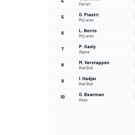
4
Ferrari
O. Piastri
5
WRC
McLaren
L. Norris
6
McLaren
P. Gasly
7
Alpine
M. Verstappen
8
Red Bull
I. Hadjar
9
Red Bull
O. Bearman
10
Haas
WEC