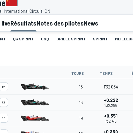
ne
 International Circuit, CN
live
Résultats
Notes des pilotes
News
INT
Q3 SPRINT
CSQ
GRILLE SPRINT
SPRINT
MEILLEU
TOURS
TEMPS
15
1'32.064
12
+0.222
13
63
1'32.286
+0.351
19
44
1'32.415
+0.364