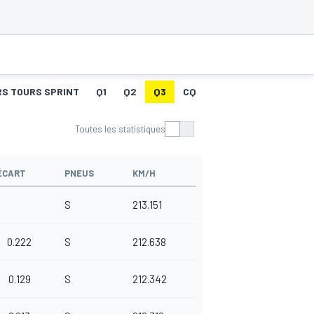
RS TOURS SPRINT
Q1
Q2
Q3
CQ
GRILLE DE DÉPART
Toutes les statistiques
ÉCART
PNEUS
KM/H
S
213.151
0.222
S
212.638
0.129
S
212.342