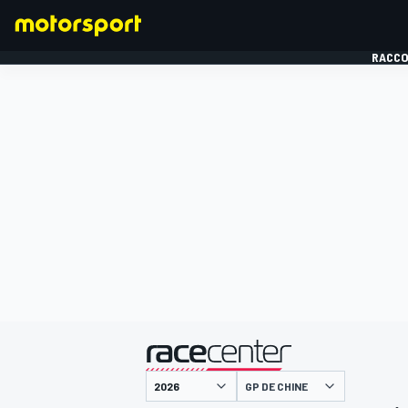
RACCO
FORMULE 1
présenté par
GP DE CHINE