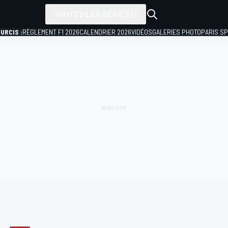
TOUTES LES SÉRIES
URCIS :
RÈGLEMENT F1 2026
CALENDRIER 2026
VIDÉOS
GALERIES PHOTO
PARIS S