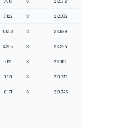
0.013
S
212.312
0.122
S
212.032
0.058
S
211.899
0.265
S
211.294
0.129
S
211.001
0.119
S
210.732
0.171
S
210.346