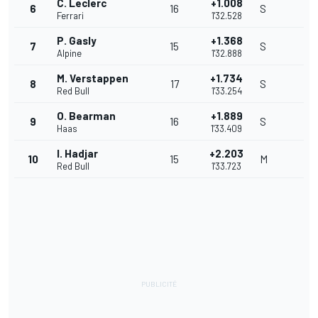
C. Leclerc
+1.008
6
16
S
Ferrari
1'32.528
P. Gasly
+1.368
7
15
S
Alpine
1'32.888
M. Verstappen
+1.734
8
17
S
Red Bull
1'33.254
O. Bearman
+1.889
9
16
S
Haas
1'33.409
I. Hadjar
+2.203
10
15
M
Red Bull
1'33.723