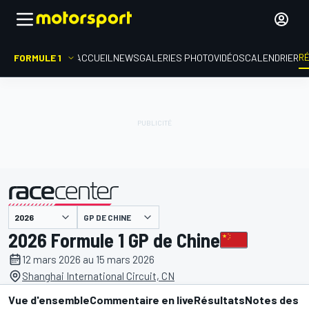
R
FORMULE 1
ACCUEIL
NEWS
GALERIES PHOTO
VIDÉOS
CALENDRIER
GP DE CHINE
présenté par
2026 Formule 1 GP de Chine
12 mars 2026 au 15 mars 2026
Shanghai International Circuit, CN
Vue d'ensemble
Commentaire en live
Résultats
Notes des p