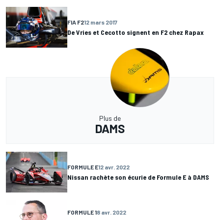
FIA F2
12 mars 2017
De Vries et Cecotto signent en F2 chez Rapax
Plus de
DAMS
FORMULE E
12 avr. 2022
Nissan rachète son écurie de Formule E à DAMS
FORMULE 1
8 avr. 2022