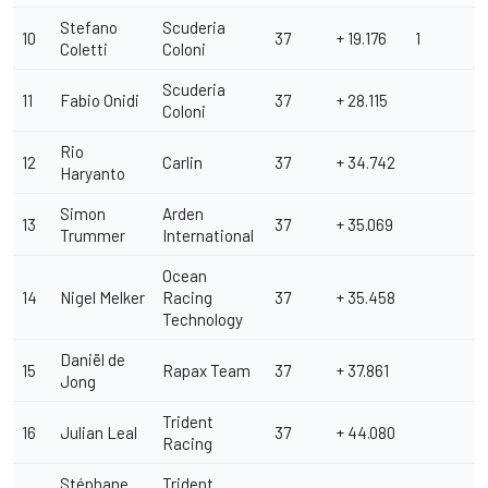
Stefano
Scuderia
10
37
+ 19.176
1
Coletti
Coloni
Scuderia
11
Fabio Onidi
37
+ 28.115
Coloni
Rio
12
Carlin
37
+ 34.742
Haryanto
Simon
Arden
13
37
+ 35.069
Trummer
International
Ocean
14
Nigel Melker
Racing
37
+ 35.458
Technology
Daniël de
15
Rapax Team
37
+ 37.861
Jong
Trident
16
Julian Leal
37
+ 44.080
Racing
Stéphane
Trident