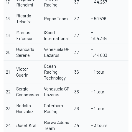
17
37
+ 44.267
Richelmi
Racing
Ricardo
18
Rapax Team
37
+ 59.576
Teixeira
Marcus
iSport
+
19
37
Ericsson
International
1:04.364
Giancarlo
Venezuela GP
+
20
37
Serenelli
Lazarus
1:44.003
Ocean
Victor
21
Racing
36
+ 1 tour
Guerin
Technology
Sergio
Venezuela GP
22
36
+ 1 tour
Canamasas
Lazarus
Rodolfo
Caterham
23
36
+ 1 tour
Gonzalez
Racing
Barwa Addax
24
Josef Kral
34
+ 3 tours
Team