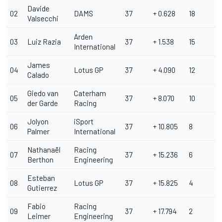
Davide
02
DAMS
37
+ 0.628
18
Valsecchi
Arden
03
Luiz Razia
37
+ 1.538
15
International
James
04
Lotus GP
37
+ 4.090
12
Calado
Giedo van
Caterham
05
37
+ 8.070
10
der Garde
Racing
Jolyon
iSport
06
37
+ 10.805
8
Palmer
International
Nathanaël
Racing
07
37
+ 15.236
6
Berthon
Engineering
Esteban
08
Lotus GP
37
+ 15.825
4
Gutierrez
Fabio
Racing
09
37
+ 17.794
2
Leimer
Engineering