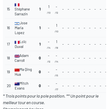
1
-
15
Stéphane
1
-
-
-
-
-
-
-
-
-
/10
/12
Sarrazin
Jose
1
16
Maria
1
-
-
-
-
-
-
-
-
-
-
/10
Lopez
Loïc
-
1
17
1
-
-
-
-
-
-
-
-
-
Duval
/14
/18
Adam
-
-
18
0
-
-
-
-
-
-
-
-
-
Carroll
/12
/14
Ma Qing
-
19
0
-
-
-
-
-
-
-
-
-
-
Hua
/15
Mitch
-
20
0
-
-
-
-
-
-
-
-
-
-
Evans
/17
* Trois points pour la pole position. ** Un point pour le
meilleur tour en course.