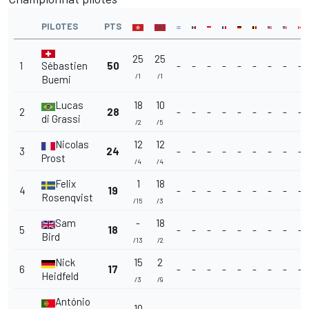
PILOTES
PTS
25
25
1
Sébastien
50
-
-
-
-
-
-
-
-
-
/1
/1
Buemi
Lucas
18
10
2
28
-
-
-
-
-
-
-
-
-
di Grassi
/2
/5
Nicolas
12
12
3
24
-
-
-
-
-
-
-
-
-
Prost
/4
/4
Felix
1
18
4
19
-
-
-
-
-
-
-
-
-
Rosenqvist
/15
/3
Sam
-
18
5
18
-
-
-
-
-
-
-
-
-
Bird
/13
/2
Nick
15
2
6
17
-
-
-
-
-
-
-
-
-
Heidfeld
/3
/9
António
10