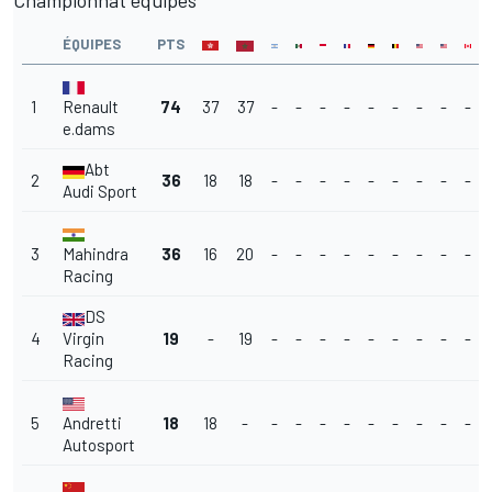
Championnat équipes
ÉQUIPES
PTS
1
Renault
74
37
37
-
-
-
-
-
-
-
-
-
e.dams
Abt
2
36
18
18
-
-
-
-
-
-
-
-
-
Audi Sport
3
Mahindra
36
16
20
-
-
-
-
-
-
-
-
-
Racing
DS
4
Virgin
19
-
19
-
-
-
-
-
-
-
-
-
Racing
5
Andretti
18
18
-
-
-
-
-
-
-
-
-
-
Autosport