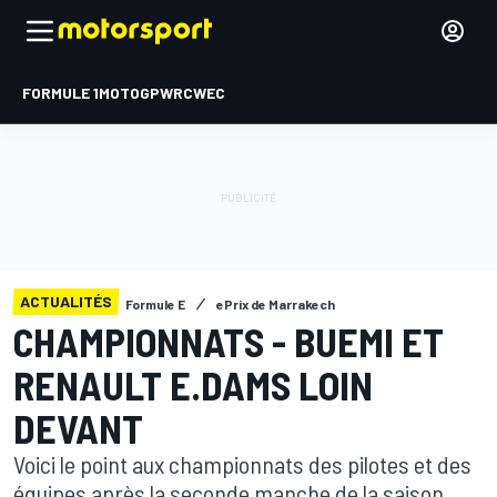
FORMULE 1
MOTOGP
WRC
WEC
ACTUALITÉS
Formule E
ePrix de Marrakech
CHAMPIONNATS - BUEMI ET
RENAULT E.DAMS LOIN
DEVANT
Voici le point aux championnats des pilotes et des
équipes après la seconde manche de la saison