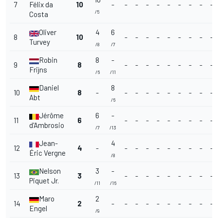
7
Félix da
10
-
-
-
-
-
-
-
-
-
-
/5
Costa
Oliver
4
6
8
10
-
-
-
-
-
-
-
-
-
Turvey
/8
/7
Robin
8
-
9
8
-
-
-
-
-
-
-
-
-
Frijns
/6
/11
Daniel
8
10
8
-
-
-
-
-
-
-
-
-
-
Abt
/6
Jérôme
6
-
11
6
-
-
-
-
-
-
-
-
-
d'Ambrosio
/7
/13
Jean-
4
12
4
-
-
-
-
-
-
-
-
-
-
Éric Vergne
/8
Nelson
3
-
13
3
-
-
-
-
-
-
-
-
-
Piquet Jr.
/11
/16
Maro
2
14
2
-
-
-
-
-
-
-
-
-
-
Engel
/9