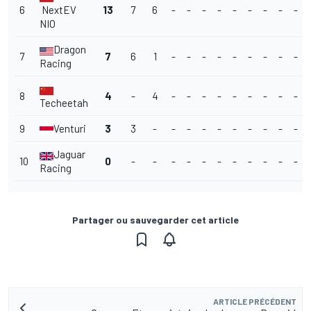
6
NextEV
13
7
6
-
-
-
-
-
-
-
-
-
NIO
Dragon
7
7
6
1
-
-
-
-
-
-
-
-
-
Racing
8
4
-
4
-
-
-
-
-
-
-
-
-
Techeetah
9
Venturi
3
3
-
-
-
-
-
-
-
-
-
-
Jaguar
10
0
-
-
-
-
-
-
-
-
-
-
-
Racing
Partager ou sauvegarder cet article
ARTICLE PRÉCÉDENT