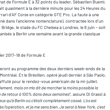
t de Formule E à 32 points du leader, Sébastien Buemi,
ait quasiment à la dernière minute pour les 24 Heures du
errari d'AF Corse en catégorie GTE Pro. La faute à une
roné dans l'ancienne nomenclature), contractée lors d'un
 Bridge, le stade du FC Chelsea à Londres, le 6 juin – soit
anisés à Berlin une semaine avant la grande classique
drier 2017-18 de Formule E
seront au programme des deux derniers week-ends de la
ontréal. Et le Brésilien, opéré jeudi dernier à São Paolo,
 affuté pour le rendez-vous américain de la mi-juillet.
ement, mais on m'a dit de marcher le moins possible la
e de retour à 100% dans deux semaines"
, assure Di Grassi à
ux qu'à Berlin où c'était complètement cassé. L'os est
 l'opération, et je me sens bien. Je serai à New York, c'est