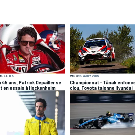
ULE 1
1 a
WRC
25 août 2019
 a 45 ans, Patrick Depailler se
Championnat - Tänak enfonce
it en essais à Hockenheim
clou, Toyota talonne Hyundai