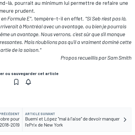
d-là, pourrait au minimum lui permettre de refaire une
demeure prudent.
r en Formule E"
, tempère-t-il en effet.
"Si Seb n'est pas là,
arriverait à Montréal avec un avantage, ou bien je pourrais
ême un avantage. Nous verrons, c'est sûr que s'il manque
éressantes. Mais n'oublions pas qu'il a vraiment dominé cette
partie de la saison."
Propos recueillis par Sam Smith
er ou sauvegarder cet article
 PRÉCÉDENT
ARTICLE SUIVANT
tobre pour
Buemi et López "mal à l'aise" de devoir manquer
2018-2019
l'ePrix de New York