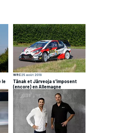
WRC
25 août 2019
 le
Tänak et Järveoja s'imposent
(encore) en Allemagne