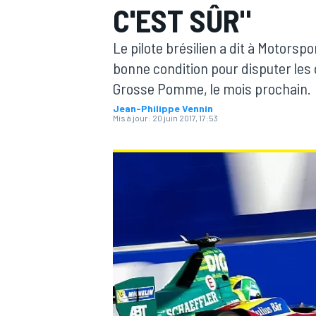
C'EST SÛR"
Le pilote brésilien a dit à Motorsp
bonne condition pour disputer les 
Grosse Pomme, le mois prochain.
Jean-Philippe Vennin
MOTOGP
Mis à jour:
20 juin 2017, 17:53