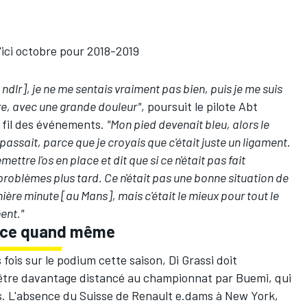
'ici octobre pour 2018-2019
ndlr], je ne me sentais vraiment pas bien, puis je me suis
ire, avec une grande douleur"
, poursuit le pilote Abt
e fil des événements.
"Mon pied devenait bleu, alors le
e passait, parce que je croyais que c'était juste un ligament.
ettre l'os en place et dit que si ce n'était pas fait
problèmes plus tard. Ce n'était pas une bonne situation de
ère minute [au Mans], mais c'était le mieux pour tout le
ent."
nce quand même
fois sur le podium cette saison, Di Grassi doit
 être davantage distancé au
championnat
par Buemi, qui
s. L'absence du Suisse de Renault e.dams à New York,