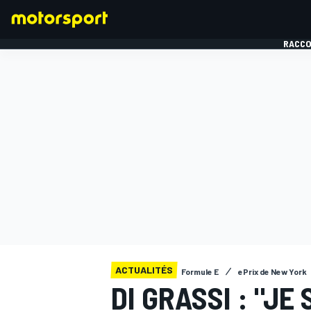
RACCO
FORMULE 1
ACTUALITÉS
Formule E
ePrix de New York
DI GRASSI : "JE