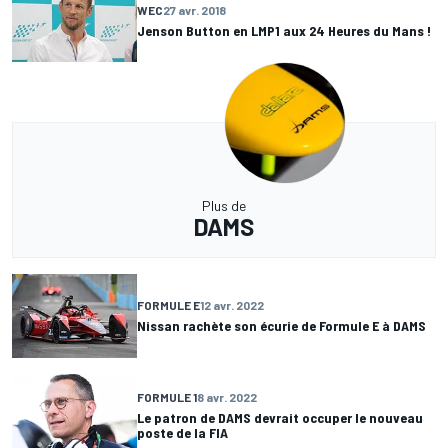
WEC
27 avr. 2018
Jenson Button en LMP1 aux 24 Heures du Mans !
Plus de
DAMS
FORMULE E
12 avr. 2022
Nissan rachète son écurie de Formule E à DAMS
FORMULE 1
8 avr. 2022
Le patron de DAMS devrait occuper le nouveau
poste de la FIA