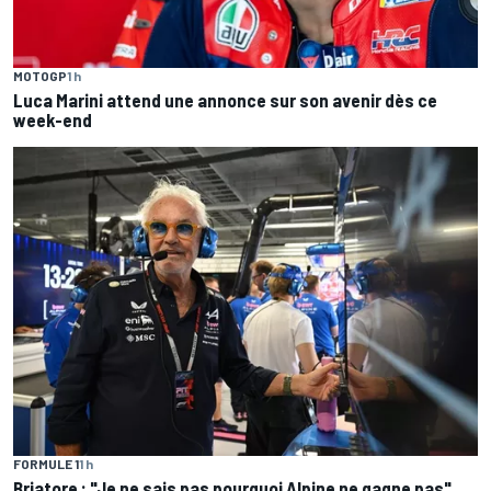
MOTOGP
1 h
Luca Marini attend une annonce sur son avenir dès ce
week-end
FORMULE 1
1 h
Briatore : "Je ne sais pas pourquoi Alpine ne gagne pas"