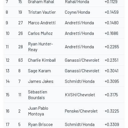
7
15
Graham Rahal
Rahal/Honda
+0.1129
8
19
Tristan Vautier
Coyne/Honda
+0.1459
9
27
Marco Andretti
Andretti/Honda
+0.1480
10
26
Carlos Muñoz
Andretti/Honda
+0.1686
Ryan Hunter-
11
28
Andretti/Honda
+0.2265
Reay
12
83
Charlie Kimball
Ganassi/Chevrolet
+0.2351
13
8
Sage Karam
Ganassi/Chevrolet
+0.3041
14
7
James Jakes
Schmidt/Honda
+0.3095
Sébastien
15
11
KVSH/Chevrolet
+0.3175
Bourdais
Juan Pablo
16
2
Penske/Chevrolet
+0.3225
Montoya
17
5
Ryan Briscoe
Schmidt/Honda
+0.3309