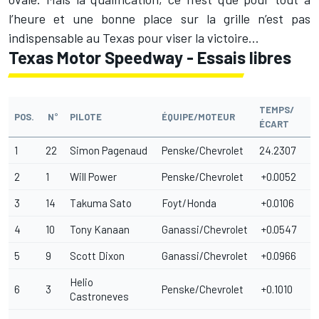
l’heure et une bonne place sur la grille n’est pas
indispensable au Texas pour viser la victoire...
Texas Motor Speedway - Essais libres
TEMPS/
POS.
N°
PILOTE
ÉQUIPE/MOTEUR
ÉCART
1
22
Simon Pagenaud
Penske/Chevrolet
24.2307
2
1
Will Power
Penske/Chevrolet
+0.0052
3
14
Takuma Sato
Foyt/Honda
+0.0106
4
10
Tony Kanaan
Ganassi/Chevrolet
+0.0547
5
9
Scott Dixon
Ganassi/Chevrolet
+0.0966
Helio
6
3
Penske/Chevrolet
+0.1010
Castroneves