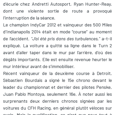
d’écurie chez Andretti Autosport, Ryan Hunter-Reay,
dont une violente sortie de route a provoqué
l’interruption de la séance.
Le champion IndyCar 2012 et vainqueur des 500 Miles
d’Indianapolis 2014 était en mode “course” au moment
de l’accident.
“J’ai été pris dans des turbulences,”
a-t-il
expliqué. La voiture a quitté sa ligne dans le Turn 2
avant d’aller taper dans le mur par l’arrière, d’où des
dégâts importants. Elle est ensuite revenue heurter le
mur intérieur avant de s’immobiliser.
Récent vainqueur de la deuxième course à Detroit,
Sébastien Bourdais
a signé le 15e chrono devant le
leader du championnat et dernier des pilotes Penske,
Juan Pablo Montoya
, seulement 16e. À noter aussi les
surprenants deux derniers chronos signées par les
voitures du CFH Racing, en général plutôt véloces sur
ovale. Mais la qualification, ce n’est que pour tout à