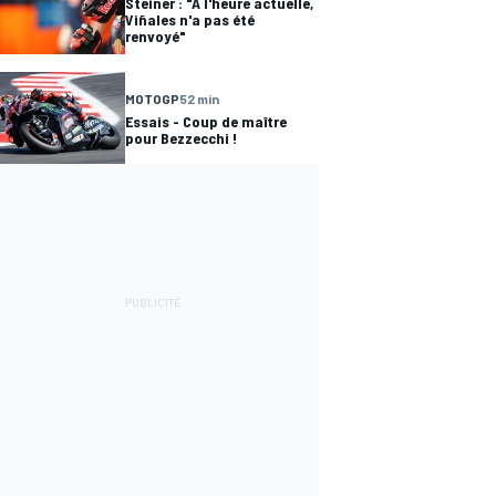
Steiner : "À l'heure actuelle,
Viñales n'a pas été
renvoyé"
MOTOGP
52 min
Essais - Coup de maître
pour Bezzecchi !