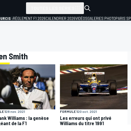
TOUTES LES SÉRIES
URCIS :
RÈGLEMENT F1 2026
CALENDRIER 2026
VIDÉOS
GALERIES PHOTO
PARIS S
ien Smith
E 1
28 nov. 2021
FORMULE 1
20 oct. 2021
rank Williams : la genèse
Les erreurs qui ont privé
géant de la F1
Williams du titre 1991