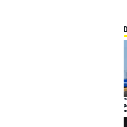
M
Q
m