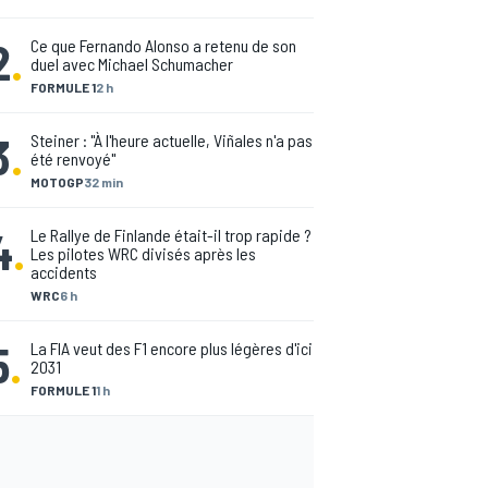
2
.
Ce que Fernando Alonso a retenu de son
duel avec Michael Schumacher
FORMULE 1
2 h
3
.
Steiner : "À l'heure actuelle, Viñales n'a pas
été renvoyé"
MOTOGP
32 min
4
.
Le Rallye de Finlande était-il trop rapide ?
Les pilotes WRC divisés après les
accidents
WRC
6 h
5
.
La FIA veut des F1 encore plus légères d'ici
2031
FORMULE 1
1 h