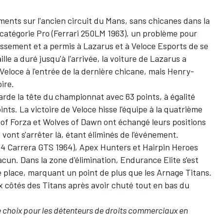
ments sur l'ancien circuit du Mans, sans chicanes dans la
 catégorie Pro (Ferrari 250LM 1963), un problème pour
lassement et a permis à Lazarus et à Veloce Esports de se
lle a duré jusqu'à l'arrivée, la voiture de Lazarus a
Veloce à l'entrée de la dernière chicane, mais Henry-
ire.
 garde la tête du championnat avec 63 points, à égalité
nts. La victoire de Veloce hisse l'équipe à la quatrième
 of Forza et Wolves of Dawn ont échangé leurs positions
vont s'arrêter là, étant éliminés de l'événement.
4 Carrera GTS 1964), Apex Hunters et Hairpin Heroes
acun. Dans la zone d'élimination, Endurance Elite s'est
 place, marquant un point de plus que les Arnage Titans.
 côtés des Titans après avoir chuté tout en bas du
e choix pour les détenteurs de droits commerciaux en