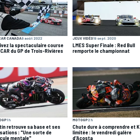
CAR CANADA
9 août 2022
JEUX VIDÉO
19 sept. 2020
ivez la spectaculaire course
LMES Super Finale : Red Bull
CAR du GP de Trois-Rivières
remporte le championnat
OGP
1 h
MOTOGP
2 h
tín retrouve sa base et ses
Chute dure à comprendre et 
sations : "Une sorte de
limitée : le vendredi galère
cule mentale"
d'Acosta