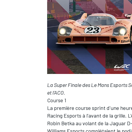
WRC
La
Super Finale des Le Mans Esports S
et l'ACO.
Course 1
WEC
La première course sprint d'une heure 
Racing Esports à l'avant de la grille. 
Robin Betka au volant de la Jaguar D-
Williams Esports complétaient le pod