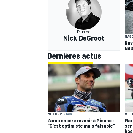
Plus de
Nick DeGroot
NAS
Rev
NAS
Dernières actus
MOTOGP
12 min
MOT
Zarco espère revenir à Misano :
Mar
"C'est optimiste mais faisable"
sen
bas