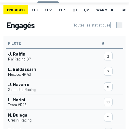
ENGAGÉS
EL1
EL2
EL3
Q1
Q2
WARM-UP
GRI
Engagés
Toutes les statistiques
PILOTE
#
J. Raffin
2
RW Racing GP
L. Baldassarri
7
Flexbox HP 40
J. Navarro
9
Speed Up Racing
L. Marini
10
Team VR46
N. Bulega
11
Gresini Racing