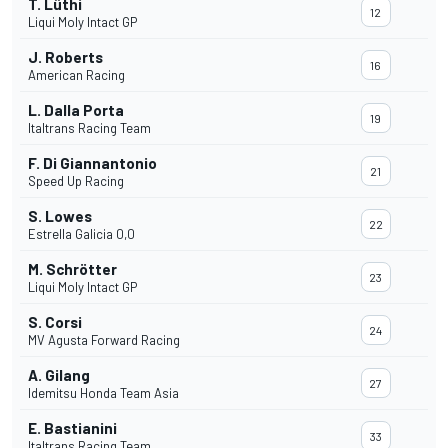
T. Lüthi
12
Liqui Moly Intact GP
J. Roberts
16
American Racing
L. Dalla Porta
19
Italtrans Racing Team
F. Di Giannantonio
21
Speed Up Racing
S. Lowes
22
Estrella Galicia 0,0
M. Schrötter
23
Liqui Moly Intact GP
S. Corsi
24
MV Agusta Forward Racing
A. Gilang
27
Idemitsu Honda Team Asia
E. Bastianini
33
Italtrans Racing Team