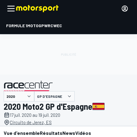
FORMULE 1
MOTOGP
WRC
WEC
GP D'ESPAGNE
présenté par
2020 Moto2 GP d'Espagne
17 juil. 2020 au 19 juil. 2020
Circuito de Jerez, ES
Vue d'ensemble
Résultats
News
Vidéos