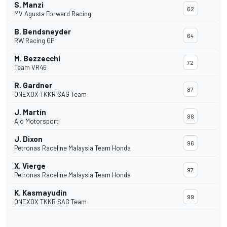
S. Manzi
62
MV Agusta Forward Racing
B. Bendsneyder
64
RW Racing GP
M. Bezzecchi
72
Team VR46
R. Gardner
87
ONEXOX TKKR SAG Team
J. Martín
88
Ajo Motorsport
J. Dixon
96
Petronas Raceline Malaysia Team Honda
X. Vierge
97
Petronas Raceline Malaysia Team Honda
K. Kasmayudin
99
ONEXOX TKKR SAG Team