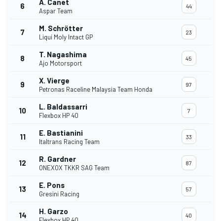
A. Canet
6
44
Aspar Team
M. Schrötter
7
23
Liqui Moly Intact GP
T. Nagashima
8
45
Ajo Motorsport
X. Vierge
9
97
Petronas Raceline Malaysia Team Honda
L. Baldassarri
10
7
Flexbox HP 40
E. Bastianini
11
33
Italtrans Racing Team
R. Gardner
12
87
ONEXOX TKKR SAG Team
E. Pons
13
57
Gresini Racing
H. Garzo
14
40
Flexbox HP 40