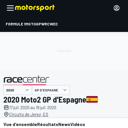
FORMULE 1
MOTOGP
WRC
WEC
GP D'ESPAGNE
présenté par
2020 Moto2 GP d'Espagne
17 juil. 2020 au 19 juil. 2020
Circuito de Jerez, ES
Vue d'ensemble
Résultats
News
Vidéos