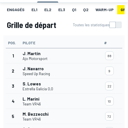
ENGAGÉS
EL1
EL2
EL3
Q1
Q2
WARM-UP
GRI
Grille de départ
Toutes les statistiques
POS.
PILOTE
#
J. Martín
1
88
Ajo Motorsport
J. Navarro
2
9
Speed Up Racing
S. Lowes
3
22
Estrella Galicia 0,0
L. Marini
4
10
Team VR46
M. Bezzecchi
5
72
Team VR46