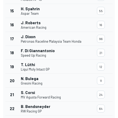
H. Syahrin
15
55
Aspar Team
J. Roberts
16
16
American Racing
J. Dixon
17
96
Petronas Raceline Malaysia Team Honda
F. Di Giannantonio
18
21
Speed Up Racing
T. Lüthi
19
12
Liqui Moly Intact GP
N. Bulega
20
11
Gresini Racing
S. Corsi
21
24
MV Agusta Forward Racing
B. Bendsneyder
22
64
RW Racing GP