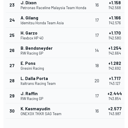
J. Dixon
+1.158
23
16
Petronas Raceline Malaysia Team Honda
1'42.568
A. Gilang
+1.166
24
17
Idemitsu Honda Team Asia
1'42.576
H. Garzo
+1.170
25
17
Flexbox HP 40
1'42.580
B. Bendsneyder
+1.254
26
14
RW Racing GP
1'42.664
E. Pons
+1.282
27
18
Gresini Racing
1'42.692
L. Dalla Porta
+1.717
28
20
Italtrans Racing Team
1'43.127
J. Raffin
+2.444
29
17
RW Racing GP
1'43.854
K. Kasmayudin
+2.577
30
16
ONEXOX TKKR SAG Team
1'43.987