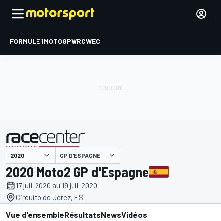
FORMULE 1
MOTOGP
WRC
WEC
GP D'ESPAGNE
présenté par
2020 Moto2 GP d'Espagne
17 juil. 2020 au 19 juil. 2020
Circuito de Jerez, ES
Vue d'ensemble
Résultats
News
Vidéos