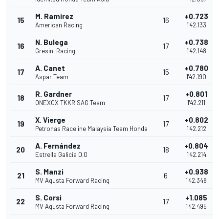
M. Ramírez
+0.723
15
16
American Racing
1'42.133
N. Bulega
+0.738
16
17
Gresini Racing
1'42.148
A. Canet
+0.780
17
15
Aspar Team
1'42.190
R. Gardner
+0.801
18
17
ONEXOX TKKR SAG Team
1'42.211
X. Vierge
+0.802
19
17
Petronas Raceline Malaysia Team Honda
1'42.212
A. Fernández
+0.804
20
18
Estrella Galicia 0,0
1'42.214
S. Manzi
+0.938
21
6
MV Agusta Forward Racing
1'42.348
S. Corsi
+1.085
22
17
MV Agusta Forward Racing
1'42.495