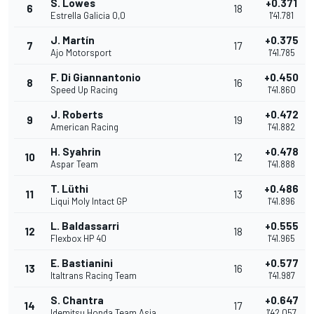
S. Lowes
+0.371
6
18
Estrella Galicia 0,0
1'41.781
J. Martín
+0.375
7
17
Ajo Motorsport
1'41.785
F. Di Giannantonio
+0.450
8
16
Speed Up Racing
1'41.860
J. Roberts
+0.472
9
19
American Racing
1'41.882
H. Syahrin
+0.478
10
12
Aspar Team
1'41.888
T. Lüthi
+0.486
11
13
Liqui Moly Intact GP
1'41.896
L. Baldassarri
+0.555
12
18
Flexbox HP 40
1'41.965
E. Bastianini
+0.577
13
16
Italtrans Racing Team
1'41.987
S. Chantra
+0.647
14
17
Idemitsu Honda Team Asia
1'42.057