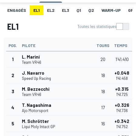
ENGAGÉS
EL1
EL2
EL3
Q1
Q2
WARM-UP
GRI
EL1
Toutes les statistiques
POS.
PILOTE
TOURS
TEMPS
L. Marini
1
20
1'41.410
Team VR46
J. Navarro
+0.048
2
18
Speed Up Racing
1'41.458
M. Bezzecchi
+0.315
3
18
Team VR46
1'41.725
T. Nagashima
+0.326
4
17
Ajo Motorsport
1'41.736
M. Schrötter
+0.342
5
16
Liqui Moly Intact GP
1'41.752