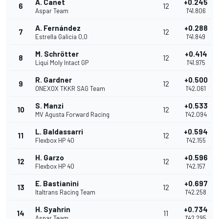
A. Canet
+0.245
6
12
Aspar Team
1'41.806
A. Fernández
+0.288
7
12
Estrella Galicia 0,0
1'41.849
M. Schrötter
+0.414
8
12
Liqui Moly Intact GP
1'41.975
R. Gardner
+0.500
9
12
ONEXOX TKKR SAG Team
1'42.061
S. Manzi
+0.533
10
12
MV Agusta Forward Racing
1'42.094
L. Baldassarri
+0.594
11
12
Flexbox HP 40
1'42.155
H. Garzo
+0.596
12
12
Flexbox HP 40
1'42.157
E. Bastianini
+0.697
13
12
Italtrans Racing Team
1'42.258
H. Syahrin
+0.734
14
11
Aspar Team
1'42.295