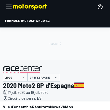
FORMULE 1
MOTOGP
WRC
WEC
GP D'ESPAGNE
présenté par
2020 Moto2 GP d'Espagne
17 juil. 2020 au 19 juil. 2020
Circuito de Jerez, ES
Vue d'ensemble
Résultats
News
Vidéos