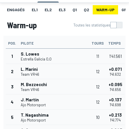
ENGAGÉS
EL1
EL2
EL3
Q1
Q2
WARM-UP
GRI
Warm-up
Toutes les statistiques
POS.
PILOTE
TOURS
TEMPS
S. Lowes
1
11
1'41.561
Estrella Galicia 0,0
L. Marini
+0.071
2
12
Team VR46
1'41.632
M. Bezzecchi
+0.095
3
12
Team VR46
1'41.656
J. Martín
+0.137
4
12
Ajo Motorsport
1'41.698
T. Nagashima
+0.213
5
10
Ajo Motorsport
1'41.774