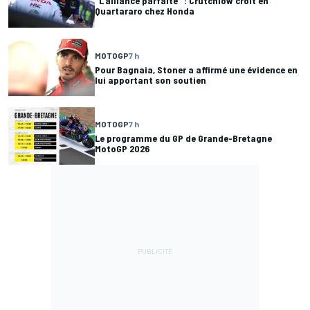
"L'alliance parfaite" : Crutchlow croit en
Quartararo chez Honda
MOTOGP
7 h
Pour Bagnaia, Stoner a affirmé une évidence en
lui apportant son soutien
MOTOGP
7 h
Le programme du GP de Grande-Bretagne
MotoGP 2026