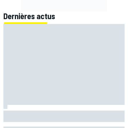
Dernières actus
Le grand écart de Fernández : retrouver la Yamaha 2026
pour préparer 2027