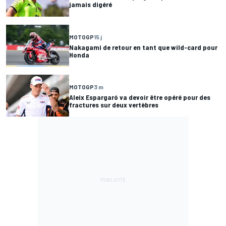
jamais digéré
MOTOGP
15 j
Nakagami de retour en tant que wild-card pour
Honda
MOTOGP
3 m
Aleix Espargaró va devoir être opéré pour des
fractures sur deux vertèbres