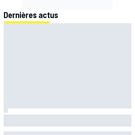
Dernières actus
Acosta et ses chances de victoire à Silverstone : "Il
faudrait un miracle !"