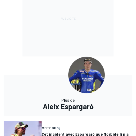
Plus de
Aleix Espargaró
MOTOGP
3 j
Cet incident avec Espargaró que Morbidelli n'a