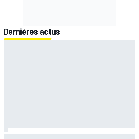
Dernières actus
Marc Márquez démuni face à sa perte de rythme : "Nous