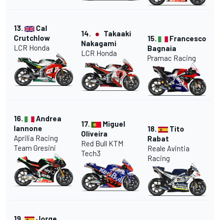
13.
Cal
14.
Takaaki
Crutchlow
15.
Francesco
Nakagami
LCR Honda
Bagnaia
LCR Honda
Pramac Racing
16.
Andrea
17.
Miguel
Iannone
18.
Tito
Oliveira
Aprilia Racing
Rabat
Red Bull KTM
Team Gresini
Reale Avintia
Tech3
Racing
19.
Jorge