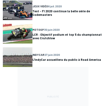
JEUX VIDÉO
6 juil. 2020
Test - F1 2020 continue la belle série de
Codemasters
MOTOGP
30 juin 2020
LCR : Objectif podium et top 5 du championnat
avec Crutchlow
INDYCAR
27 juin 2020
L'IndyCar accueillera du public à Road America