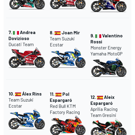
7.
Andrea
8.
Joan Mir
9.
Valentino
Dovizioso
Team Suzuki
Rossi
Ducati Team
Ecstar
Monster Energy
Yamaha MotoGP
10.
Álex Rins
11.
Pol
12.
Aleix
Team Suzuki
Espargaró
Espargaró
Ecstar
Red Bull KTM
Aprilia Racing
Factory Racing
Team Gresini