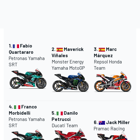
1.
Fabio
2.
Maverick
3.
Marc
Quartararo
Viñales
Márquez
Petronas Yamaha
Monster Energy
Repsol Honda
SRT
Yamaha MotoGP
Team
4.
Franco
Morbidelli
5.
Danilo
Petronas Yamaha
Petrucci
6.
Jack Miller
SRT
Ducati Team
Pramac Racing