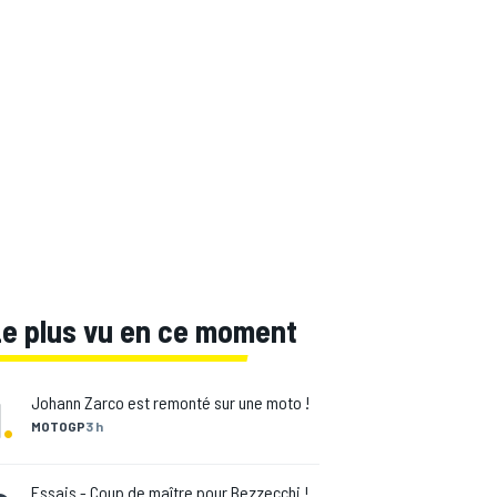
Le plus vu en ce moment
1
.
Johann Zarco est remonté sur une moto !
MOTOGP
3 h
Essais - Coup de maître pour Bezzecchi !