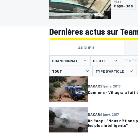
PAYS
Pays-Bas
Dernières actus sur Tea
MOTOGP
ACCUEIL
TEAM D
CHAMPIONNAT
PILOTE
TYPE D'ARTICLE
DAKAR
21 janv. 2018
Camions - Villagra a fait 
DAKAR
9 janv. 2017
De Rooy - "Nous n'étions p
les plus intelligents"