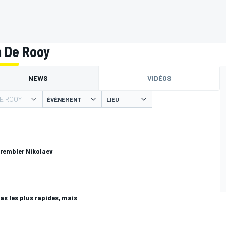
m De Rooy
NEWS
VIDÉOS
E ROOY
ÉVÉNEMENT
LIEU
trembler Nikolaev
as les plus rapides, mais