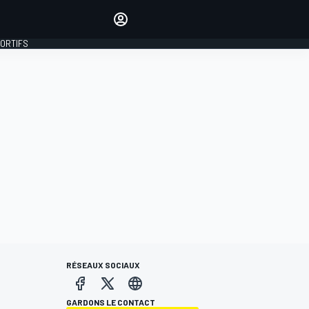
préférés
Donnez votre avis en
commentant les articles
PORTIFS
SE CONNECTER
ÉDITION
FRANCE
RÉSEAUX SOCIAUX
GARDONS LE CONTACT