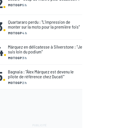
2
.
MOTOGP
5 h
3
.
Quartararo perdu : "L'impression de
monter sur la moto pour la première fois"
MOTOGP
4 h
4
.
Márquez en délicatesse à Silverstone : "Je
suis loin du podium"
MOTOGP
3 h
5
.
Bagnaia : "Álex Márquez est devenu le
pilote de référence chez Ducati"
MOTOGP
2 h