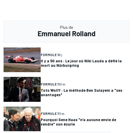
Plus de
Emmanuel Rolland
FORMULE 1
6 j
Il y a 50 ans : Le jour où Niki Lauda a défié la
mort au Nürburgring
FORMULE 1
10 m
Toto Wolff : La méthode Ben Sulayem a "ses
avantages"
FORMULE 1
11 m
Pourquoi Gene Haas "n’a aucune envie de
vendre" son écurie