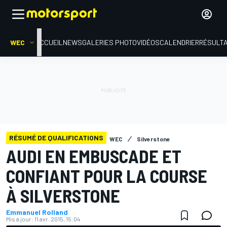
WEC
ACCUEIL
NEWS
GALERIES PHOTO
VIDÉOS
CALENDRIER
RÉSULT
RÉSUMÉ DE QUALIFICATIONS
WEC
Silverstone
AUDI EN EMBUSCADE ET
CONFIANT POUR LA COURSE
À SILVERSTONE
Emmanuel Rolland
Mis à jour:
11 avr. 2015, 15:04