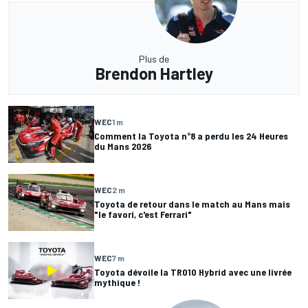
Plus de
Brendon Hartley
WEC
1 m
Comment la Toyota n°8 a perdu les 24 Heures
du Mans 2026
WEC
2 m
Toyota de retour dans le match au Mans mais
"le favori, c'est Ferrari"
WEC
7 m
Toyota dévoile la TR010 Hybrid avec une livrée
mythique !