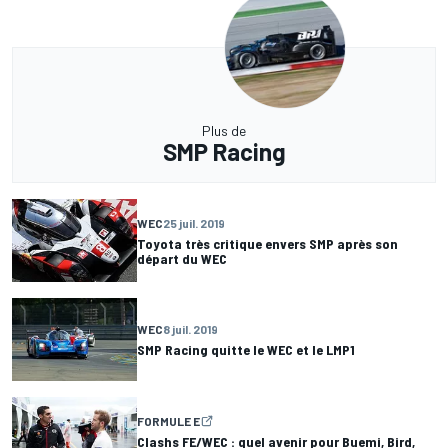
Plus de
SMP Racing
WEC
25 juil. 2019
Toyota très critique envers SMP après son
départ du WEC
WEC
8 juil. 2019
SMP Racing quitte le WEC et le LMP1
FORMULE E
Clashs FE/WEC : quel avenir pour Buemi, Bird,