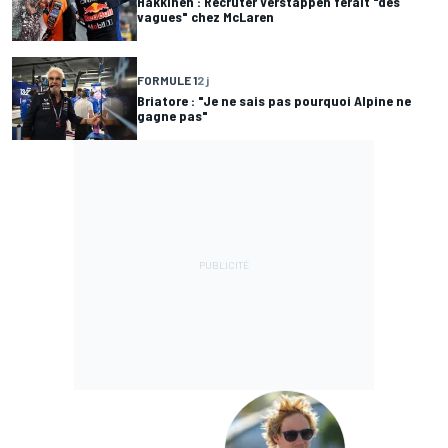
Häkkinen : Recruter Verstappen ferait "des
vagues" chez McLaren
FORMULE 1
2 j
Briatore : "Je ne sais pas pourquoi Alpine ne
gagne pas"