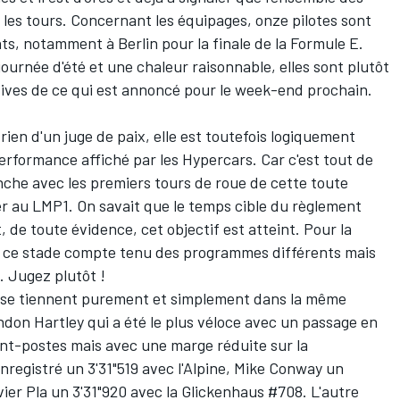
 les tours. Concernant les équipages, onze pilotes sont
onts, notamment
à Berlin pour la finale de la Formule E
.
ournée d'été et une chaleur raisonnable, elles sont plutôt
atives de ce qui est annoncé pour le week-end prochain.
ien d'un juge de paix, elle est toutefois logiquement
erformance affiché par les Hypercars. Car c'est tout de
he avec les premiers tours de roue de cette toute
r au LMP1. On savait que le temps cible du règlement
, de toute évidence, cet objectif est atteint. Pour la
air à ce stade compte tenu des programmes différents mais
s. Jugez plutôt !
e se tiennent purement et simplement dans la même
ndon Hartley
qui a été le plus véloce avec un passage en
ant-postes mais avec une marge réduite sur la
nregistré un 3'31"519 avec l'Alpine,
Mike Conway
un
vier Pla
un 3'31"920 avec la Glickenhaus #708. L'autre