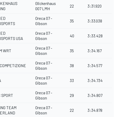
CKENHAUS
Glickenhaus
22
3:31.920
ING
007 LMH
TED
Oreca 07 -
35
3:33.038
OSPORTS
Gibson
TED
Oreca 07 -
40
3:33.428
OSPORTS USA
Gibson
Oreca 07 -
M WRT
35
3:34.167
Gibson
Oreca 07 -
 COMPETIZIONE
38
3:34.577
Gibson
Oreca 07 -
A
33
3:34.734
Gibson
Oreca 07 -
C SPORT
29
3:34.807
Gibson
ING TEAM
Oreca 07 -
22
3:34.878
ERLAND
Gibson