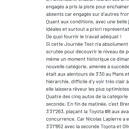
engagés a pris la piste pour enchaîner
absents car engagés sur d'autres fr
Quant aux conditions, avec une belle j
idéales et surtout a priori représent
De quoi fournir le travail adéquat !
Si cette Journée Test n'a absolument r
scrutée pour découvrir le niveau de p
même un moment historique ce dimanc
nouvelle catégorie, amenée à succéde
était aux alentours de 3'30 au Mans et
hiérarchie, difficile d'y voir très cl
elle laissera rêveur les plus optimiste
Quatre des cinq autos de la catégori
seconde. En fin de matinée, c'est
Bre
3'31"263, plaçant la Toyota #8 aux av
concurrence. Car
Nicolas Lapierre
a e
3'31"852 avec la seconde Toyota et
Oli