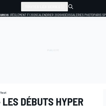
TOUTES LES SÉRIES
URCIS :
RÈGLEMENT F1 2026
CALENDRIER 2026
VIDÉOS
GALERIES PHOTO
PARIS S
 Test
- LES DÉBUTS HYPER