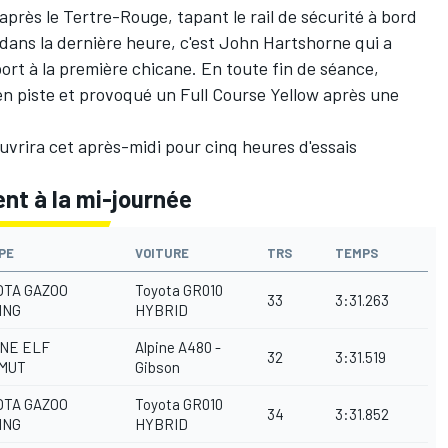
 après le Tertre-Rouge, tapant le rail de sécurité à bord
dans la dernière heure, c'est
John Hartshorne
qui a
ort à la première chicane. En toute fin de séance,
 en piste et provoqué un Full Course Yellow après une
uvrira cet après-midi pour cinq heures d'essais
nt à la mi-journée
PE
VOITURE
TRS
TEMPS
OTA GAZOO
Toyota GR010
33
3:31.263
ING
HYBRID
INE ELF
Alpine A480 -
32
3:31.519
MUT
Gibson
OTA GAZOO
Toyota GR010
34
3:31.852
ING
HYBRID