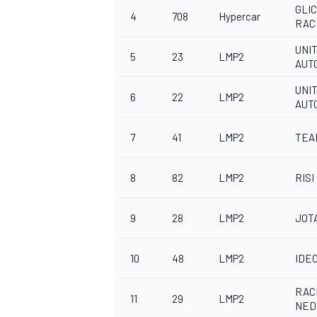
GLI
4
708
Hypercar
RAC
UNI
5
23
LMP2
AUT
UNI
6
22
LMP2
AUT
7
41
LMP2
TEA
8
82
LMP2
RISI
9
28
LMP2
JOT
10
48
LMP2
IDE
RAC
11
29
LMP2
NED