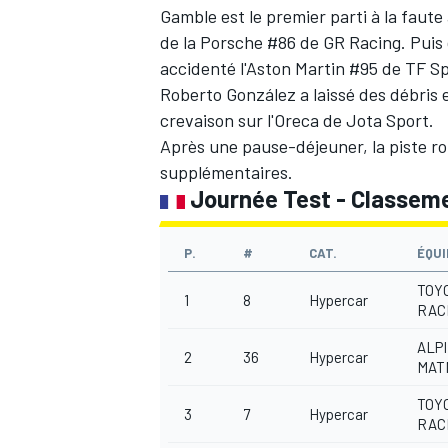
Gamble
est le premier parti à la faute
de la Porsche #86 de GR Racing. Puis 
accidenté l'Aston Martin #95 de TF Sp
Roberto González
a laissé des débris
crevaison sur l'Oreca de Jota Sport.
Après une pause-déjeuner, la piste ro
supplémentaires.
Journée Test - Classeme
P.
#
CAT.
ÉQUI
TOY
1
8
Hypercar
RAC
ALP
2
36
Hypercar
MAT
TOY
3
7
Hypercar
RAC