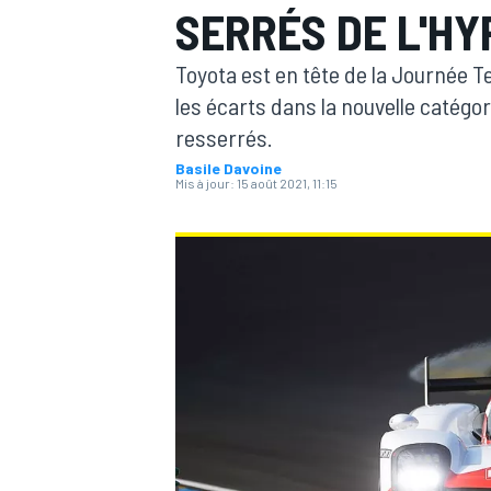
SERRÉS DE L'HY
Toyota est en tête de la Journée 
les écarts dans la nouvelle catégo
resserrés.
Basile Davoine
MOTOGP
Mis à jour:
15 août 2021, 11:15