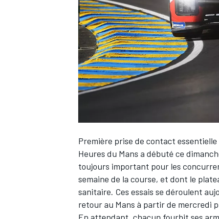
WRC
Première prise de contact essentielle 
Heures du Mans a débuté ce dimanch
toujours important pour les concurre
WEC
semaine de la course, et dont le platea
sanitaire. Ces essais se déroulent aujo
retour au Mans à partir de mercredi p
En attendant, chacun fourbit ses armes