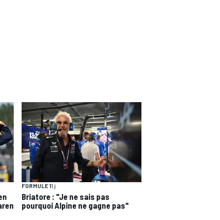
FORMULE 1
1 j
en
Briatore : "Je ne sais pas
aren
pourquoi Alpine ne gagne pas"