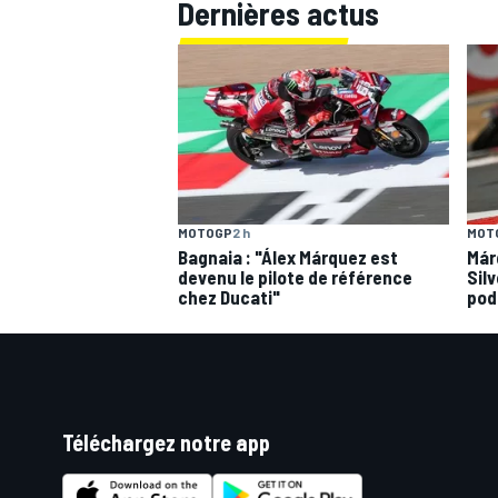
Dernières actus
MOTOGP
2 h
MOT
Bagnaia : "Álex Márquez est
Már
devenu le pilote de référence
Silv
chez Ducati"
pod
Téléchargez notre app