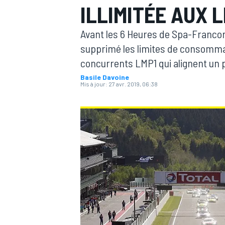
ILLIMITÉE AUX 
Avant les 6 Heures de Spa-Franc
supprimé les limites de consomma
concurrents LMP1 qui alignent un 
Basile Davoine
MOTOGP
Mis à jour:
27 avr. 2019, 06:38