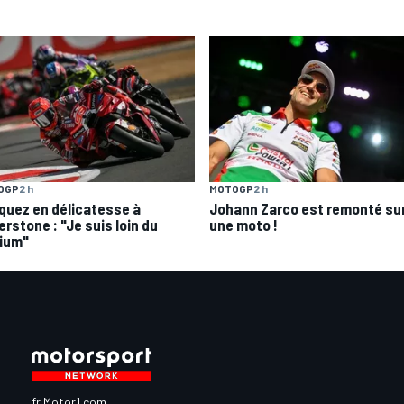
OGP
2 h
MOTOGP
2 h
quez en délicatesse à
Johann Zarco est remonté su
erstone : "Je suis loin du
une moto !
ium"
fr.Motor1.com