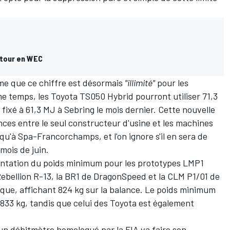
etour en WEC
irme que ce chiffre est désormais
"illimité"
pour les
e temps, les Toyota TS050 Hybrid pourront utiliser 71,3
 fixé à 61,3 MJ à Sebring le mois dernier. Cette nouvelle
nces entre le seul constructeur d'usine et les machines
qu'à Spa-Francorchamps, et l'on ignore s'il en sera de
mois de juin.
entation du poids minimum pour les prototypes LMP1
ebellion R-13, la BR1 de DragonSpeed et la CLM P1/01 de
que, affichant 824 kg sur la balance. Le poids minimum
 833 kg, tandis que celui des Toyota est également
n débitmètre homologué par la FIA va faire son