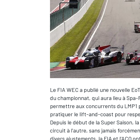
WRC
Le FIA WEC a publié une nouvelle EoT
du championnat, qui aura lieu à Spa-
permettre aux concurrents du LMP1 pr
WEC
pratiquer le lift-and-coast pour res
Depuis le début de la Super Saison, la
circuit à l'autre, sans jamais forcém
divers ajustements, la FIA et l'ACO on