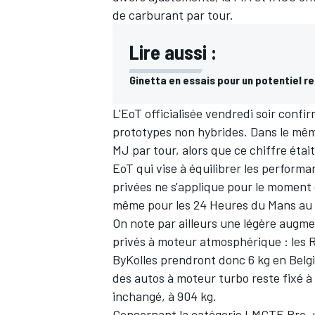
de carburant par tour.
Lire aussi :
Ginetta en essais pour un potentiel r
L'EoT officialisée vendredi soir conf
prototypes non hybrides. Dans le mêm
MJ par tour, alors que ce chiffre était
EoT qui vise à équilibrer les performa
privées ne s'applique pour le moment 
même pour les
24 Heures du Mans
au 
On note par ailleurs une légère augm
privés à moteur atmosphérique : les R
ByKolles prendront donc 6 kg en Belgi
des autos à moteur turbo reste fixé à
inchangé, à 904 kg.
Concernant la catégorie LMGTE Pro, u