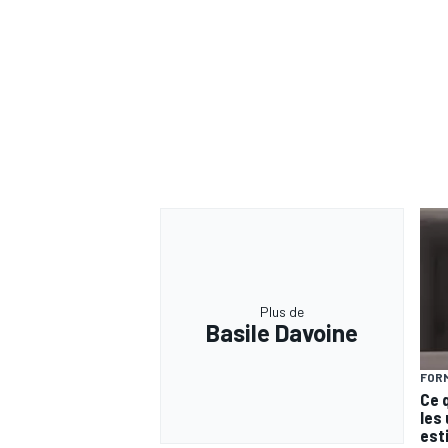
Plus de
Basile Davoine
FORM
Ce 
les
est