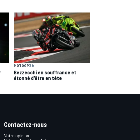
MOTOGP
3 h
r
Bezzecchi en souffrance et
étonné d'être en tête
Contactez-nous
Votre opinion