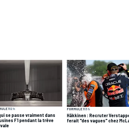
ULE 1
12 h
FORMULE 1
13 h
qui se passe vraiment dans
Häkkinen : Recruter Verstapp
 usines F1 pendant la trêve
ferait "des vagues" chez McL
ivale