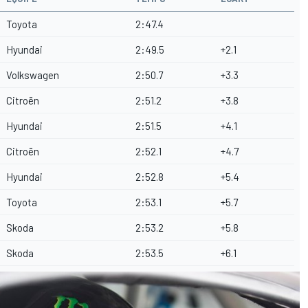
Toyota
2:47.4
Hyundai
2:49.5
+2.1
Volkswagen
2:50.7
+3.3
Citroën
2:51.2
+3.8
Hyundai
2:51.5
+4.1
Citroën
2:52.1
+4.7
Hyundai
2:52.8
+5.4
Toyota
2:53.1
+5.7
Skoda
2:53.2
+5.8
Skoda
2:53.5
+6.1