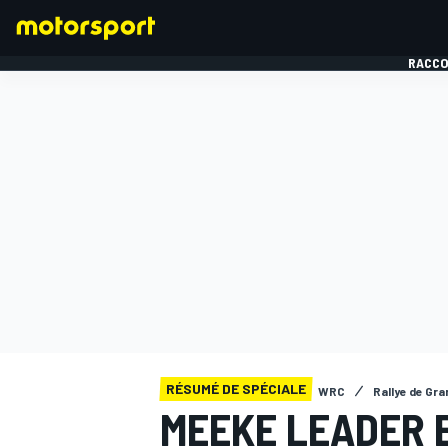
RACCO
FORMULE 1
RÉSUMÉ DE SPÉCIALE
WRC
Rallye de Gr
MEEKE LEADER 