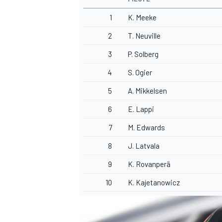
1
K. Meeke
2
T. Neuville
3
P. Solberg
4
S. Ogier
5
A. Mikkelsen
6
E. Lappi
7
M. Edwards
8
J. Latvala
9
K. Rovanperä
10
K. Kajetanowicz