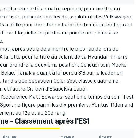
, qu'il a remporté à quatre reprises, pour mettre un
ils Oliver, puisque tous les deux pilotent des Volkswagen
a brillé pour débuter ce baroud d'honneur, en figurant
durant laquelle les pilotes de pointe ont peiné à se
e.
mot, après s'être déjà montré le plus rapide lors du
 la lutte pour le titre au volant de sa Hyundai, Thierry
our prendre la deuxième position. Ce jeudi soir, Meeke
 Belge. Tänak a quant à lui perdu 8"8 sur le leader en
e, tandis que Sébastien Ogier s'est classé quatrième,
n et l'autre Citroën d'Esapekka Lappi.
n l'occurence Matt Edwards, septième temps du soir. Il est
-Sport ne figure parmi les dix premiers, Pontus Tidemand
ement au 12e et au 20e rang.
ne - Classement après l'ES1
ÉQUIPE
TEMPS
ÉCART