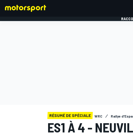
RACCO
FORMULE 1
RÉSUMÉ DE SPÉCIALE
WRC
Rallye d'Esp
ES1 À 4 - NEUVI