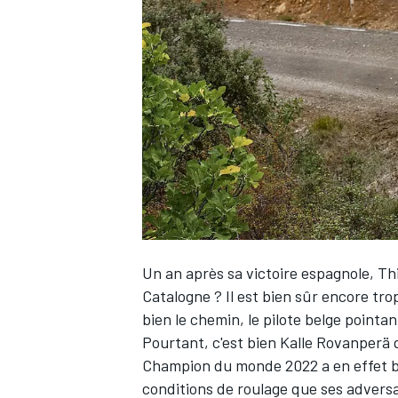
WRC
Un an après sa victoire espagnole,
Thi
Catalogne ? Il est bien sûr encore trop
bien le chemin, le pilote belge pointan
WEC
Pourtant, c'est bien
Kalle Rovanperä
q
Champion du monde 2022 a en effet bé
conditions de roulage que ses adversai