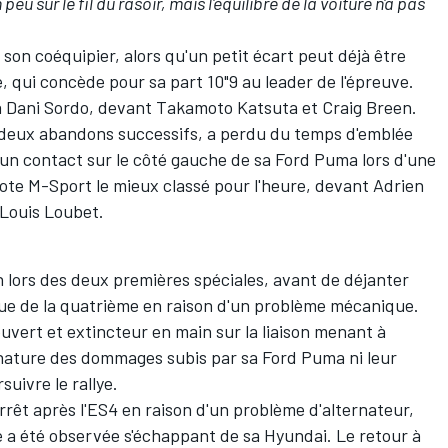
peu sur le fil du rasoir, mais l'équilibre de la voiture n'a pas
 son coéquipier, alors qu'un petit écart peut déjà être
, qui concède pour sa part 10"9 au leader de l'épreuve.
à
Dani Sordo
, devant
Takamoto Katsuta
et
Craig Breen
.
de deux abandons successifs, a perdu du temps d'emblée
d'un contact sur le côté gauche de sa Ford Puma lors d'une
ilote M-Sport le mieux classé pour l'heure, devant
Adrien
-Louis Loubet
.
n lors des deux premières spéciales, avant de déjanter
issue de la quatrième en raison d'un problème mécanique.
uvert et extincteur en main sur la liaison menant à
a nature des dommages subis par sa Ford Puma ni leur
uivre le rallye.
rrêt après l'ES4 en raison d'un problème d'alternateur,
le a été observée s'échappant de sa Hyundai. Le retour à