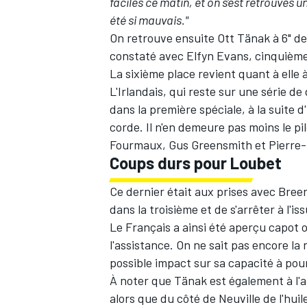
faciles ce matin, et on s'est retrouvés un 
été si mauvais."
On retrouve ensuite
Ott Tänak
à 6" de
constaté avec
Elfyn Evans
, cinquième
La sixième place revient quant à elle 
AUTRES CHAMPIONNATS
L'Irlandais, qui reste sur une série 
dans la première spéciale, à la suite 
corde. Il n'en demeure pas moins le p
Fourmaux
,
Gus Greensmith
et
Pierre
Coups durs pour Loubet
Ce dernier était aux prises avec Bree
dans la troisième et de s'arrêter à l'
Le Français a ainsi été aperçu capot o
l'assistance. On ne sait pas encore l
possible impact sur sa capacité à pours
À noter que Tänak est également à l'a
alors que du côté de Neuville de l'hui