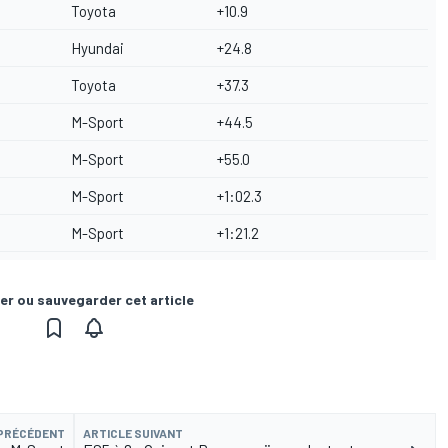
Toyota
+10.9
Hyundai
+24.8
Toyota
+37.3
M-Sport
+44.5
M-Sport
+55.0
M-Sport
+1:02.3
M-Sport
+1:21.2
er ou sauvegarder cet article
 PRÉCÉDENT
ARTICLE SUIVANT