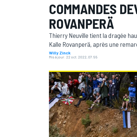
COMMANDES DEV
ROVANPERÄ
Thierry Neuville tient la dragée ha
Kalle Rovanperä, après une remarq
MOTOGP
Willy Zinck
Mis à jour:
22 oct. 2022, 07:55