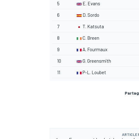
5
E. Evans
6
D. Sordo
7
T. Katsuta
8
C. Breen
9
A. Fourmaux
10
G. Greensmith
11
P-L. Loubet
Partag
ARTICLE