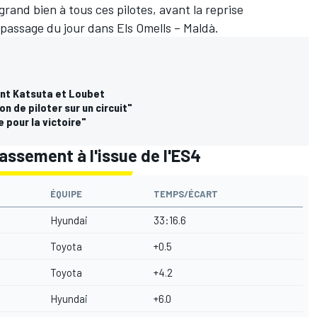
 grand bien à tous ces pilotes, avant la reprise
 passage du jour dans Els Omells – Maldà.
ant Katsuta et Loubet
on de piloter sur un circuit"
e pour la victoire"
assement à l'issue de l'ES4
ÉQUIPE
TEMPS/ÉCART
Hyundai
33:16.6
Toyota
+0.5
Toyota
+4.2
Hyundai
+6.0