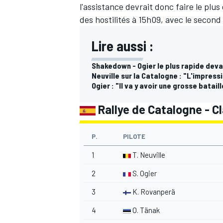
l'assistance devrait donc faire le plus
des hostilités à 15h09, avec le second
Lire aussi :
Shakedown - Ogier le plus rapide dev
Neuville sur la Catalogne : "L'impressi
Ogier : "Il va y avoir une grosse bataill
Rallye de Catalogne - Cl
P.
PILOTE
1
T. Neuville
2
S. Ogier
3
K. Rovanperä
4
O. Tänak