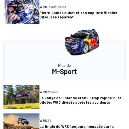
WRC
13 oct. 2023
Pierre-Louis Loubet et son copilote Nicolas
Gilsoul se séparent
Plus de
M-Sport
WRC
36 min
Le Rallye de Finlande était-il trop rapide ? Les
pilotes WRC divisés après les accidents
WRC
2 j
La finale du WRC toujours menacée par la