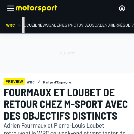
WRC
ACCUEIL
NEWS
GALERIES PHOTO
VIDÉOS
CALENDRIER
RÉSULT
PREVIEW
WRC
Rallye d'Espagne
FOURMAUX ET LOUBET DE
RETOUR CHEZ M-SPORT AVEC
DES OBJECTIFS DISTINCTS
Adrien Fourmaux et Pierre-Louis Loubet
retrouvent le WRC ce week-end et vont tenter de