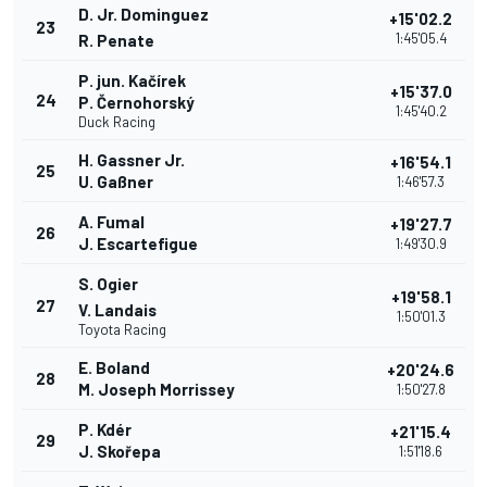
D. Jr. Dominguez
+15'02.2
23
1:45'05.4
R. Penate
P. jun. Kačírek
+15'37.0
24
P. Černohorský
1:45'40.2
Duck Racing
H. Gassner Jr.
+16'54.1
25
U. Gaßner
1:46'57.3
A. Fumal
+19'27.7
26
J. Escartefigue
1:49'30.9
S. Ogier
+19'58.1
27
V. Landais
1:50'01.3
Toyota Racing
E. Boland
+20'24.6
28
M. Joseph Morrissey
1:50'27.8
P. Kdér
+21'15.4
29
J. Skořepa
1:51'18.6