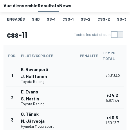
Vue d'ensemble
Résultats
News
ENGAGÉS
SHD
SS-1
CSS-1
SS-2
CSS-2
SS-3
css-11
Toutes les statistiques
TEMPS
POS.
PILOTE/COPILOTE
PÉNALITÉ
TOTAL
K. Rovanperä
1
1:30'03.2
J. Halttunen
Toyota Racing
E. Evans
+34.2
2
S. Martin
1:30'37.4
Toyota Racing
O. Tänak
+40.5
3
M. Järveoja
1:30'43.7
Hyundai Motorsport