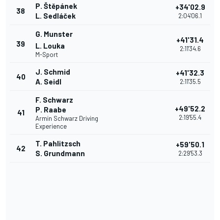
P. Štěpánek
+34'02.9
38
L. Sedláček
2:04'06.1
G. Munster
+41'31.4
39
L. Louka
2:11'34.6
M-Sport
J. Schmid
+41'32.3
40
A. Seidl
2:11'35.5
F. Schwarz
+49'52.2
P. Raabe
41
2:19'55.4
Armin Schwarz Driving
Experience
T. Pahlitzsch
+59'50.1
42
S. Grundmann
2:29'53.3