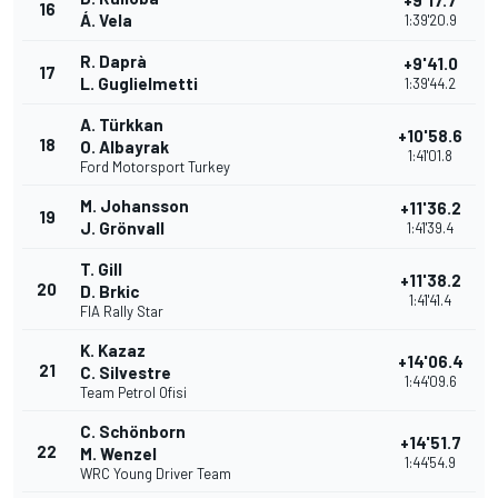
+9'17.7
16
Á. Vela
1:39'20.9
R. Daprà
+9'41.0
17
L. Guglielmetti
1:39'44.2
A. Türkkan
+10'58.6
18
O. Albayrak
1:41'01.8
Ford Motorsport Turkey
M. Johansson
+11'36.2
19
J. Grönvall
1:41'39.4
T. Gill
+11'38.2
20
D. Brkic
1:41'41.4
FIA Rally Star
K. Kazaz
+14'06.4
21
C. Silvestre
1:44'09.6
Team Petrol Ofisi
C. Schönborn
+14'51.7
22
M. Wenzel
1:44'54.9
WRC Young Driver Team