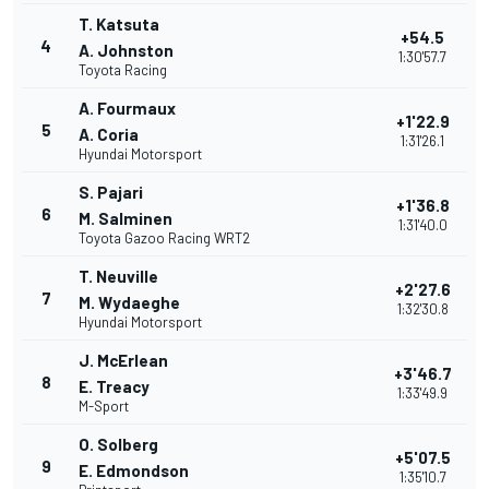
T. Katsuta
+54.5
4
A. Johnston
1:30'57.7
Toyota Racing
A. Fourmaux
+1'22.9
5
A. Coria
1:31'26.1
Hyundai Motorsport
S. Pajari
+1'36.8
6
M. Salminen
1:31'40.0
Toyota Gazoo Racing WRT2
T. Neuville
+2'27.6
7
M. Wydaeghe
1:32'30.8
Hyundai Motorsport
J. McErlean
+3'46.7
8
E. Treacy
1:33'49.9
M-Sport
O. Solberg
+5'07.5
9
E. Edmondson
1:35'10.7