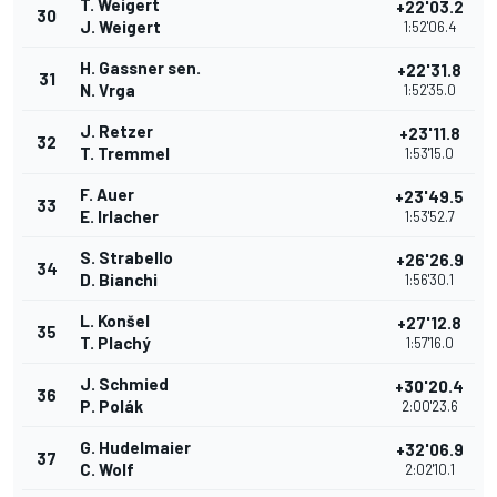
T. Weigert
+22'03.2
30
J. Weigert
1:52'06.4
H. Gassner sen.
+22'31.8
31
N. Vrga
1:52'35.0
J. Retzer
+23'11.8
32
T. Tremmel
1:53'15.0
F. Auer
+23'49.5
33
E. Irlacher
1:53'52.7
S. Strabello
+26'26.9
34
D. Bianchi
1:56'30.1
L. Konšel
+27'12.8
35
T. Plachý
1:57'16.0
J. Schmied
+30'20.4
36
P. Polák
2:00'23.6
G. Hudelmaier
+32'06.9
37
C. Wolf
2:02'10.1