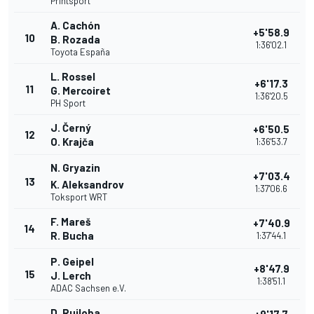
Printsport
A. Cachón
+5'58.9
10
B. Rozada
1:36'02.1
Toyota España
L. Rossel
+6'17.3
11
G. Mercoiret
1:36'20.5
PH Sport
J. Černý
+6'50.5
12
O. Krajča
1:36'53.7
N. Gryazin
+7'03.4
13
K. Aleksandrov
1:37'06.6
Toksport WRT
F. Mareš
+7'40.9
14
R. Bucha
1:37'44.1
P. Geipel
+8'47.9
15
J. Lerch
1:38'51.1
ADAC Sachsen e.V.
D. Ruiloba