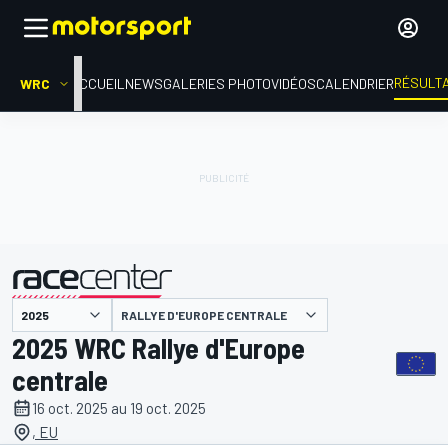
RÉSULT
WRC
ACCUEIL
NEWS
GALERIES PHOTO
VIDÉOS
CALENDRIER
RALLYE D'EUROPE CENTRALE
présenté par
2025 WRC Rallye d'Europe
centrale
16 oct. 2025 au 19 oct. 2025
, EU