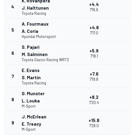
K. Rovanperä
+4.4
4
J. Halttunen
7'16.6
Toyota Racing
A. Fourmaux
+4.8
5
A. Coria
7'17.0
Hyundai Motorsport
S. Pajari
+5.9
6
M. Salminen
7'18.1
Toyota Gazoo Racing WRT2
E. Evans
+7.6
7
S. Martin
7'19.8
Toyota Racing
G. Munster
+8.2
8
L. Louka
7'20.4
M-Sport
J. McErlean
+15.8
9
E. Treacy
7'28.0
M-Sport