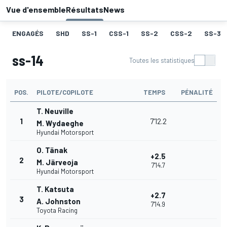
Vue d'ensemble
Résultats
News
ENGAGÉS
SHD
SS-1
CSS-1
SS-2
CSS-2
SS-3
ss-14
Toutes les statistiques
POS.
PILOTE/COPILOTE
TEMPS
PÉNALITÉ
T. Neuville
1
7'12.2
M. Wydaeghe
Hyundai Motorsport
O. Tänak
+2.5
2
M. Järveoja
7'14.7
Hyundai Motorsport
T. Katsuta
+2.7
3
A. Johnston
7'14.9
Toyota Racing