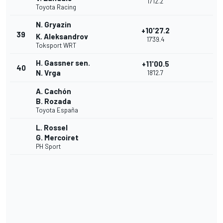
17'12.2
Toyota Racing
N. Gryazin
+10'27.2
39
K. Aleksandrov
17'39.4
Toksport WRT
H. Gassner sen.
+11'00.5
40
N. Vrga
18'12.7
A. Cachón
B. Rozada
Toyota España
L. Rossel
G. Mercoiret
PH Sport