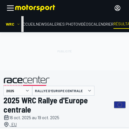
RÉSULT
WRC
ACCUEIL
NEWS
GALERIES PHOTO
VIDÉOS
CALENDRIER
RALLYE D'EUROPE CENTRALE
présenté par
2025 WRC Rallye d'Europe
centrale
16 oct. 2025 au 19 oct. 2025
, EU