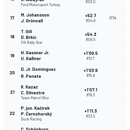
8'03.0
Ford Motorsport Turkey
M. Johansson
+52.7
17
0'14
J. Grönvall
8'04.9
T. Gill
+54.3
18
D. Brkic
8'06.5
FIA Rally Star
H. Gassner Jr.
+1'00.5
19
U. Gaßner
8'12.7
D. Jr. Dominguez
+1'03.6
20
8'15.8
R. Penate
K. Kazaz
+1'07.1
21
C. Silvestre
8'19.3
Team Petrol Ofisi
P. jun. Kačírek
+1'11.3
22
P. Černohorský
8'23.5
Duck Racing
C. Schönborn