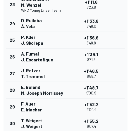
+1'11.6
23
M. Wenzel
8'23.8
WRC Young Driver Team
D. Ruiloba
+1'33.8
24
Á. Vela
8'46.0
P. Kdér
+1'36.6
25
J. Skořepa
8'48.8
A. Fumal
+1'39.1
26
J. Escartefigue
8'51.3
J. Retzer
+1'46.5
27
T. Tremmel
8'58.7
E. Boland
+1'48.7
28
M. Joseph Morrissey
9'00.9
F. Auer
+1'52.2
29
E. Irlacher
9'04.4
T. Weigert
+1'55.2
30
J. Weigert
9'07.4