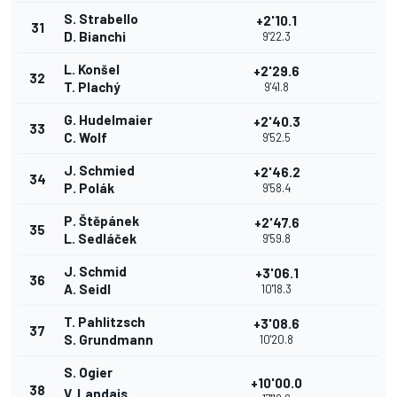
S. Strabello
+2'10.1
31
D. Bianchi
9'22.3
L. Konšel
+2'29.6
32
T. Plachý
9'41.8
G. Hudelmaier
+2'40.3
33
C. Wolf
9'52.5
J. Schmied
+2'46.2
34
P. Polák
9'58.4
P. Štěpánek
+2'47.6
35
L. Sedláček
9'59.8
J. Schmid
+3'06.1
36
A. Seidl
10'18.3
T. Pahlitzsch
+3'08.6
37
S. Grundmann
10'20.8
S. Ogier
+10'00.0
38
V. Landais