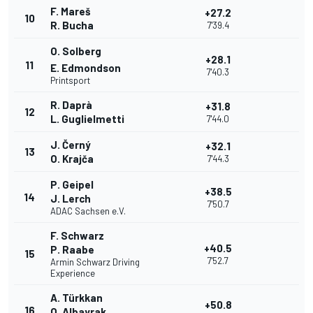
F. Mareš
+27.2
10
R. Bucha
7'39.4
O. Solberg
+28.1
11
E. Edmondson
7'40.3
Printsport
R. Daprà
+31.8
12
L. Guglielmetti
7'44.0
J. Černý
+32.1
13
O. Krajča
7'44.3
P. Geipel
+38.5
14
J. Lerch
7'50.7
ADAC Sachsen e.V.
F. Schwarz
+40.5
P. Raabe
15
7'52.7
Armin Schwarz Driving
Experience
A. Türkkan
+50.8
16
O. Albayrak